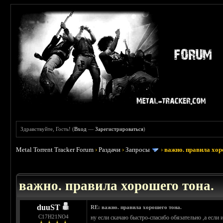
Здравствуйте, Гость! (
Вход
—
Зарегистрироваться
)
Metal Torrent Tracker Forum
›
Раздачи
›
Запросы
›
важно. правила хор
 5
важно. правила хорошего тона.
duuST
RE: важно. правила хорошего тона.
С17H21NO4
ну если скачаю быстро-спасибо обязательно ,а если 