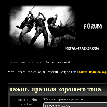
Здравствуйте, Гость! (
Вход
—
Зарегистрироваться
)
Metal Torrent Tracker Forum
›
Раздачи
›
Запросы
›
важно. правила хор
 5
важно. правила хорошего тона.
Immortal_Not
RE: важно. правила хорошего тона.
Unregistered
ERIMAN Писал(а):