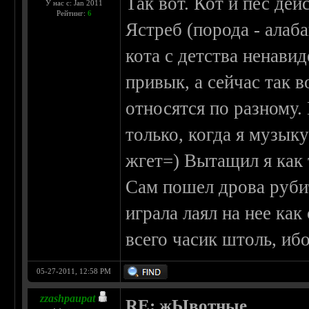
Так вот. Кот и пес дей
У нас с: Jan 2011
Рейтинг:
6
Ястреб (порода - алаб
кота с детства ненавид
привык, а сейчас так 
относятся по разному.
только, когда я музык
жгет=) Вытащил я как 
Сам пошел дрова рубит
играла лаял на нее ка
всего часик штоль, иб
05-27-2011, 12:58 PM
zzashpaupat
RE: жЫвотные