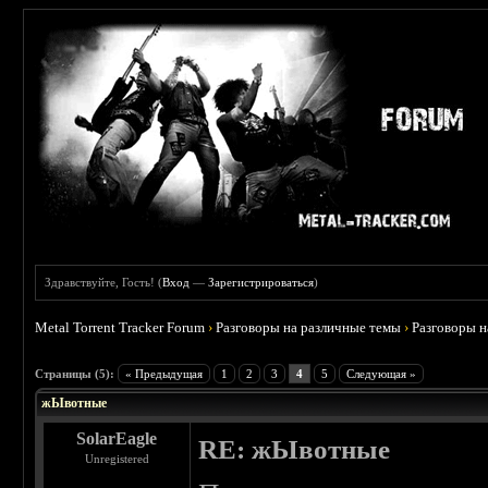
Здравствуйте, Гость! (
Вход
—
Зарегистрироваться
)
Metal Torrent Tracker Forum
›
Разговоры на различные темы
›
Разговоры 
 5
Страницы (5):
« Предыдущая
1
2
3
4
5
Следующая »
жЫвотные
SolarEagle
RE: жЫвотные
Unregistered