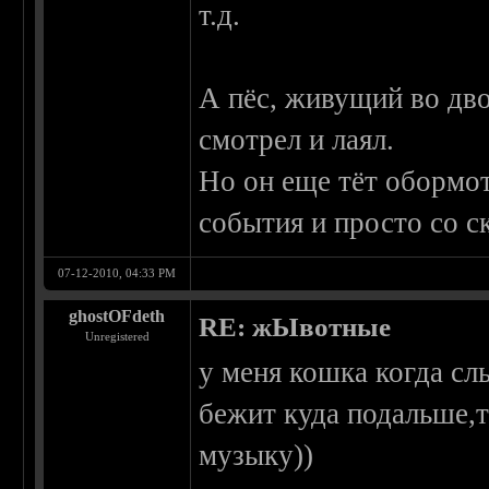
т.д.
А пёс, живущий во дво
смотрел и лаял.
Но он еще тёт обормот
события и просто со ск
07-12-2010, 04:33 PM
ghostOFdeth
RE: жЫвотные
Unregistered
у меня кошка когда сл
бежит куда подальше,
музыку))