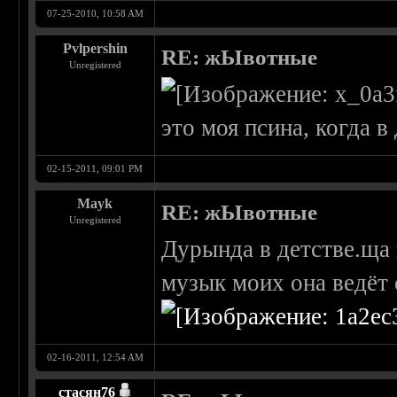
07-25-2010, 10:58 AM
Pvlpershin
RE: жЫвотные
Unregistered
это моя псина, когда 
02-15-2011, 09:01 PM
Mayk
RE: жЫвотные
Unregistered
Дурында в детстве.ща 
музык моих она ведёт 
02-16-2011, 12:54 AM
стасян76