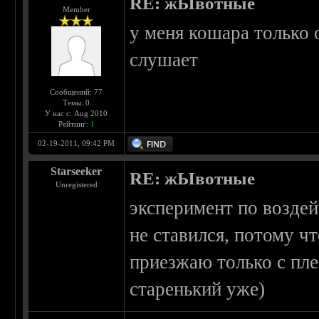
RE: жЫвотные
Member
у меня кошара только 
слушает
Сообщений: 77
Темы: 0
У нас с: Aug 2010
Рейтинг:
1
02-19-2011, 09:42 PM
Starseeker
RE: жЫвотные
Unregistered
эксперимент по возде
не ставился, потому чт
приезжаю только с пле
старенький уже)