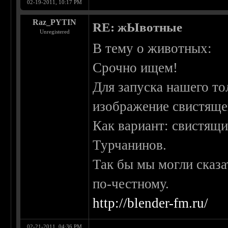
02-19-2011, 10:17 PM
Raz_PYTIN
RE: жЫвотные
Unregistered
В тему о животных:
Срочно ищем!
Для запуска нашего т
изображение свистяще
Как вариант: свистящ
Турчанинов.
Так бы мы могли сказат
по-честному.
http://blender-fm.ru/
02-21-2011, 04:36 PM