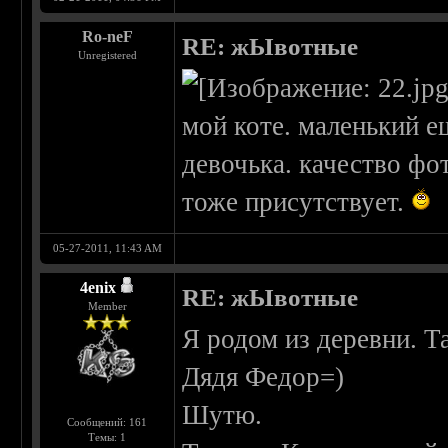
Ro-neF
RE: жЫвотные
Unregistered
мой коте. маленький е
девочька. качество фо
тоже присутствует.
05-27-2011, 11:43 AM
4enix
RE: жЫвотные
Member
Я родом из деревни. Та
Дядя Федор=)
Шутю.
Сообщений: 161
Темы: 1