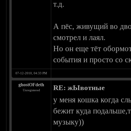
т.д.
А пёс, живущий во дво
смотрел и лаял.
Но он еще тёт обормот
события и просто со ск
07-12-2010, 04:33 PM
ghostOFdeth
RE: жЫвотные
Unregistered
у меня кошка когда сл
бежит куда подальше,
музыку))