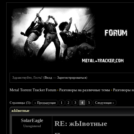
Здравствуйте, Гость! (
Вход
—
Зарегистрироваться
)
Metal Torrent Tracker Forum
›
Разговоры на различные темы
›
Разговоры 
 5
Страницы (5):
« Предыдущая
1
2
3
4
5
Следующая »
жЫвотные
SolarEagle
RE: жЫвотные
Unregistered