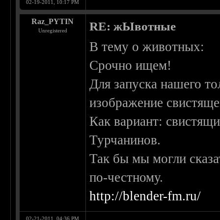
02-19-2011, 10:17 PM
Raz_PYTIN
RE: жЫвотные
Unregistered
В тему о животных:
Срочно ищем!
Для запуска нашего т
изображение свистяще
Как вариант: свистящ
Турчанинов.
Так бы мы могли сказат
по-честному.
http://blender-fm.ru/
02-21-2011, 04:36 PM