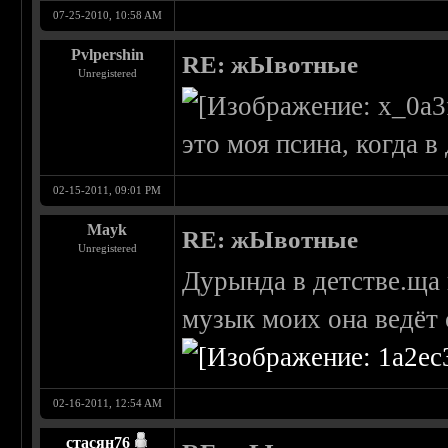
07-25-2010, 10:58 AM
Pvlpershin
RE: жЫвотные
Unregistered
это моя псина, когда 
02-15-2011, 09:01 PM
Mayk
RE: жЫвотные
Unregistered
Дурында в детстве.ща 
музык моих она ведёт 
02-16-2011, 12:54 AM
стасян76