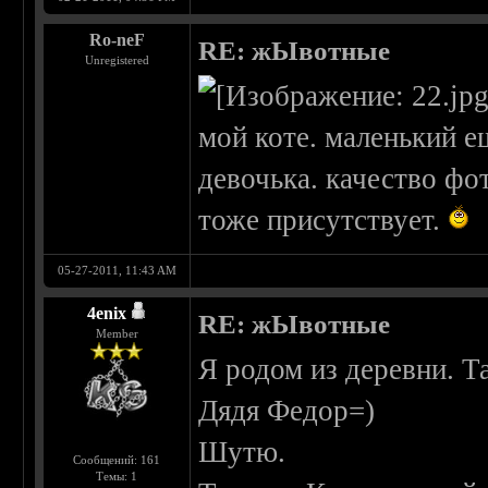
Ro-neF
RE: жЫвотные
Unregistered
мой коте. маленький е
девочька. качество фо
тоже присутствует.
05-27-2011, 11:43 AM
4enix
RE: жЫвотные
Member
Я родом из деревни. Та
Дядя Федор=)
Шутю.
Сообщений: 161
Темы: 1