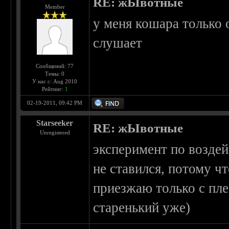
RE: жЫвотные
Member
у меня кошара только 
слушает
Сообщений: 77
Темы: 0
У нас с: Aug 2010
Рейтинг:
1
02-19-2011, 09:42 PM
Starseeker
RE: жЫвотные
Unregistered
эксперимент по возде
не ставился, потому чт
приезжаю только с пле
старенький уже)