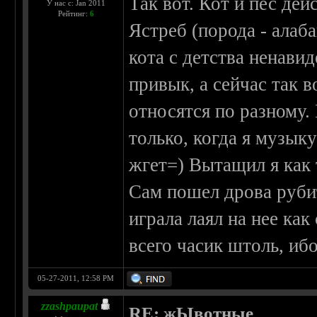
Так вот. Кот и пес дей
У нас с: Jan 2011
Рейтинг:
6
Ястреб (порода - алаб
кота с детства ненавид
привык, а сейчас так 
относятся по разному.
только, когда я музык
жгет=) Вытащил я как 
Сам пошел дрова рубит
играла лаял на нее ка
всего часик штоль, иб
05-27-2011, 12:58 PM
zzashpaupat
RE: жЫвотные