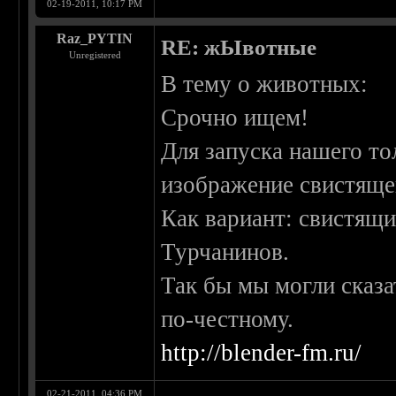
02-19-2011, 10:17 PM
Raz_PYTIN
RE: жЫвотные
Unregistered
В тему о животных:
Срочно ищем!
Для запуска нашего т
изображение свистяще
Как вариант: свистящ
Турчанинов.
Так бы мы могли сказат
по-честному.
http://blender-fm.ru/
02-21-2011, 04:36 PM