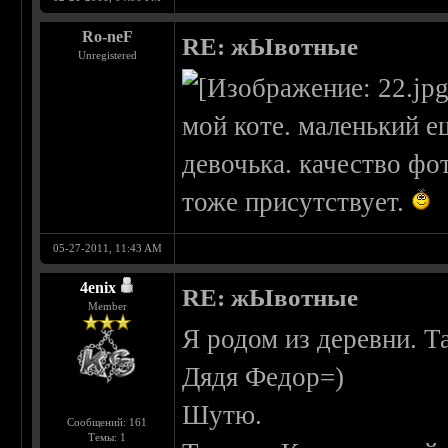
Ro-neF
RE: жЫвотные
Unregistered
мой коте. маленький е
девочька. качество фо
тоже присутствует.
05-27-2011, 11:43 AM
4enix
RE: жЫвотные
Member
Я родом из деревни. Та
Дядя Федор=)
Шутю.
Сообщений: 161
Темы: 1