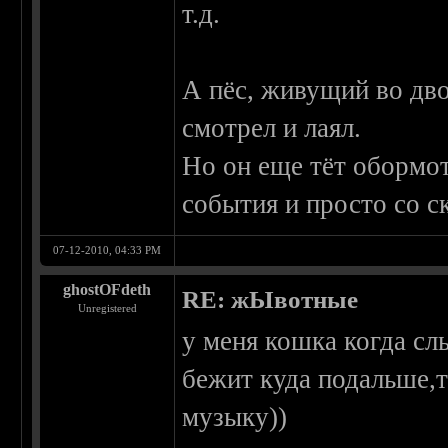
т.д.
А пёс, живущий во дво
смотрел и лаял.
Но он еще тёт обормот
события и просто со ск
07-12-2010, 04:33 PM
ghostOFdeth
RE: жЫвотные
Unregistered
у меня кошка когда сл
бежит куда подальше,
музыку))