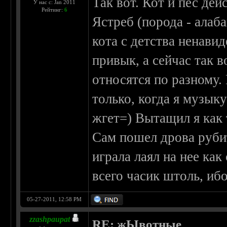
Так вот. Кот и пес дей
У нас с: Jan 2011
Рейтинг:
6
Ястреб (порода - алаб
кота с детства ненавид
привык, а сейчас так 
относятся по разному.
только, когда я музык
жгет=) Вытащил я как 
Сам пошел дрова рубит
играла лаял на нее ка
всего часик штоль, иб
05-27-2011, 12:58 PM
zzashpaupat
RE: жЫвотные