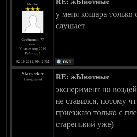
RE: жЫвотные
Member
у меня кошара только 
слушает
Сообщений: 77
Темы: 0
У нас с: Aug 2010
Рейтинг:
1
02-19-2011, 09:42 PM
Starseeker
RE: жЫвотные
Unregistered
эксперимент по возде
не ставился, потому чт
приезжаю только с пле
старенький уже)