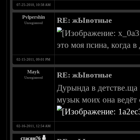
07-25-2010, 10:58 AM
Pvlpershin
RE: жЫвотные
Unregistered
это моя псина, когда 
02-15-2011, 09:01 PM
Mayk
RE: жЫвотные
Unregistered
Дурында в детстве.ща 
музык моих она ведёт 
02-16-2011, 12:54 AM
стасян76