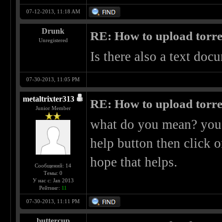
07-12-2013, 11:18 AM
Drunk
RE: How to upload torr
Unregistered
Is there also a text doc
07-30-2013, 11:05 PM
metaltrixter313
RE: How to upload torr
Junior Member
what do you mean? you c
help button then click 
hope that helps.
Сообщений: 14
Темы: 0
У нас с: Jan 2013
Рейтинг:
11
07-30-2013, 11:11 PM
buttercup