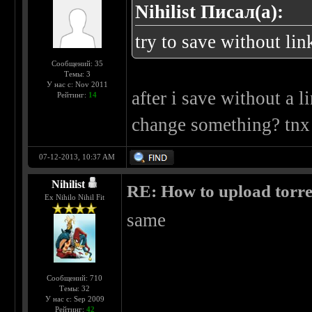
Nihilist Писал(а):
try to save without lin
Сообщений: 35
Темы: 3
У нас с: Nov 2011
after i save without a l
Рейтинг:
14
change something? tnx 
07-12-2013, 10:37 AM
Nihilist
RE: How to upload torr
Ex Nihilo Nihil Fit
same
Сообщений: 710
Темы: 32
У нас с: Sep 2009
Рейтинг:
42