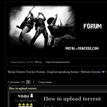
Здравствуйте, Гость! (
Вход
—
Зарегистрироваться
)
Metal Torrent Tracker Forum
›
English-speaking forum
›
Website forums
 0
Страницы (2):
1
2
Следующая »
How to upload torrent
Nihilist
How to upload torrent
Ex Nihilo Nihil Fit