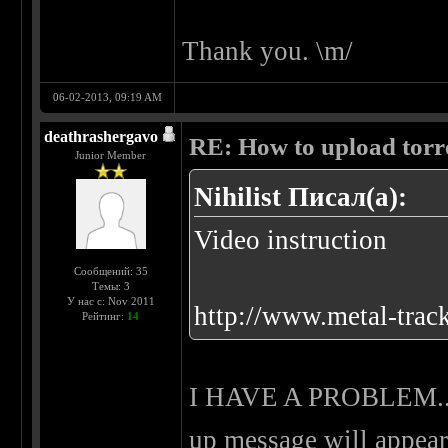
Thank you. \m/
06-02-2013, 09:19 AM
deathrashergavo
RE: How to upload torr
Junior Member
Nihilist Писал(а):
Video instruction
Сообщений: 35
Темы: 3
У нас с: Nov 2011
http://www.metal-trac
Рейтинг:
14
I HAVE A PROBLEM....w
up message will appears