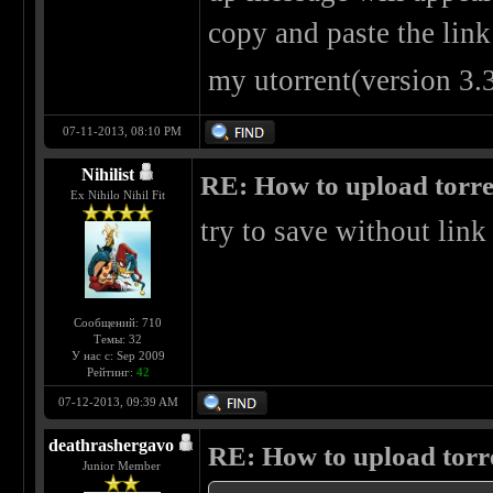
copy and paste the link
my utorrent(version 3.3)
07-11-2013, 08:10 PM
Nihilist
RE: How to upload torr
Ex Nihilo Nihil Fit
try to save without link
Сообщений: 710
Темы: 32
У нас с: Sep 2009
Рейтинг:
42
07-12-2013, 09:39 AM
deathrashergavo
RE: How to upload torr
Junior Member