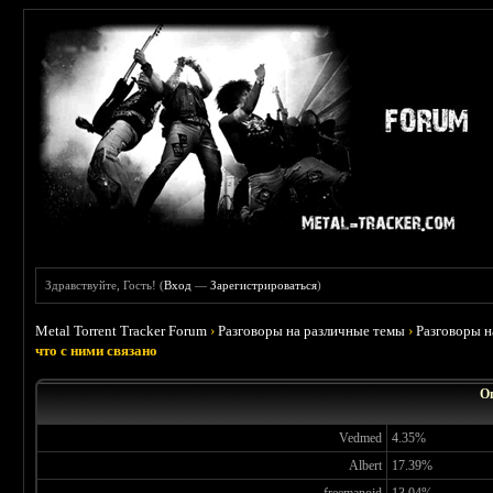
Здравствуйте, Гость! (
Вход
—
Зарегистрироваться
)
Metal Torrent Tracker Forum
›
Разговоры на различные темы
›
Разговоры 
что с ними связано
Оп
Vedmed
4.35%
Albert
17.39%