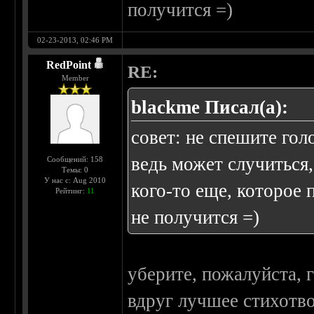
получится =)
02-23-2013, 02:46 PM
RedPoint
RE:
Member
blackme Писал(а):
совет: не спешите го
ведь может случиться,
Сообщений: 158
Темы: 0
У нас с: Aug 2010
кого-то еще, которое 
Рейтинг:
11
не получится =)
уберите, пожалуйста, 
вдруг лучшее стихотво