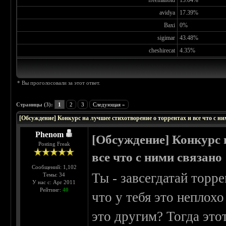
freemanoid
13.04%
avidya
17.39%
Baxi
0%
sigimar
43.48%
cheshirecat
4.35%
* Вы проголосовали за этот ответ.
Страницы (3):
1
2
3
Следующая »
[Обсуждение] Конкурс на лучшее стихотворение о торрентах и все что с ни
Phenom
[Обсуждение] Конкурс 
Posting Freak
все что с ними связано
Сообщений: 1,102
Ты - завсегдатай торр
Темы: 34
У нас с: Apr 2011
Рейтинг:
40
что у тебя это неплох
это другим? Тогда это