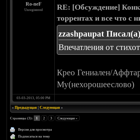
Ro-neF
RE: [Обсуждение] Конк
Unregistered
торрентах и все что с 
zzashpaupat Писал(а)
Впечатления от стихо
Крео Гениален/Аффта
Му(нехорошееслово)
03-03-2013, 05:00 PM
«
Предыдущая
|
Следующая
»
Страницы (3):
1
2
3
Следующая »
Версия для просмотра
Подписаться на тему