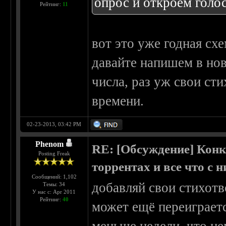
опрос и откроем голо
Рейтинг:
11
вот это уже годная схе
давайте напишем в нов
числа, раз уж свои ст
времени.
02-23-2013, 03:42 PM
Phenom
RE: [Обсуждение] Конк
Posting Freak
торрентах и все что с 
Сообщений: 1,102
добавляй свои стихотв
Темы: 34
У нас с: Apr 2011
Рейтинг:
40
может ещё переиграетс