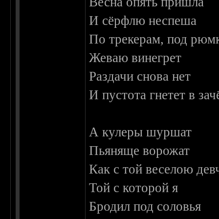
Весна опять пришла
И сёрфлю неспеша
По трекерам, под рюм
Жеваю винегрет
Раздачи снова нет
И пустота гнетет в зач
А кулеры шуршат
Пьяняще ворожат
Как с той веселою дев
Той с которой я
Бродил под соловья