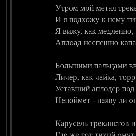
Утром мой метал треке
И я подхожу к нему ти
Я вижу, как медленно,
Аплоад неспешно капае
Большими пальцами вве
Личер, как чайка, тор
Уставший аплодер под 
Непоймет - наяву ли о
Карусель треклистов и
Где же тот тихий омут