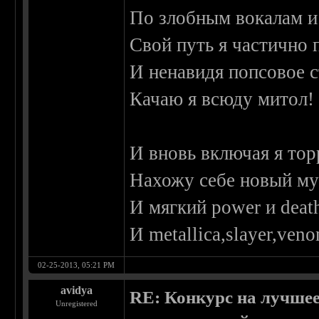
По злобным вокалам 
Свой путь я частично 
И ненавидя попсовое 
Качаю я всюду митол!
И вновь включая я тор
Нахожу себе новый му
И мягкий power и death
И metallica,slayer,ven
02-25-2013, 05:21 PM
avidya
RE: Конкурс на лучшее
Unregistered