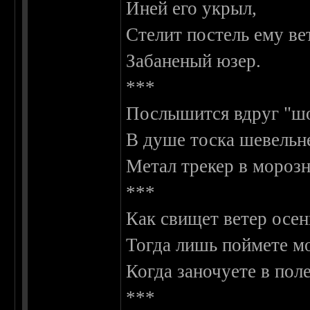
Иней его укрыл,
Стелит постель ему вет
Забаненый юзер.
***
Послышится вдруг "ш
В душе тоска шевельне
Метал трекер в мороз
***
Как свищет ветер осен
Тогда лишь поймете мо
Когда заночуете в поле
***