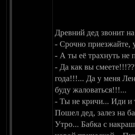
Древний дед звонит на
- Срочно приезжайте, 
- А ты её трахнуть не
- Да как вы смеете!!!??
года!!!... Да у меня Ле
буду жаловаться!!!...
- Ты не кричи... Иди и 
Пошел дед, залез на ба
Утро... Бабка с накра