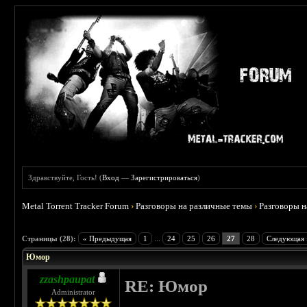
Здравствуйте, Гость! (
Вход
—
Зарегистрироваться
)
Metal Torrent Tracker Forum
›
Разговоры на различные темы
›
Разговоры 
 4.57
Страницы (28):
« Предыдущая
1
...
24
25
26
27
28
Следующая 
Юмор
zzashpaupat
RE: Юмор
Administrator