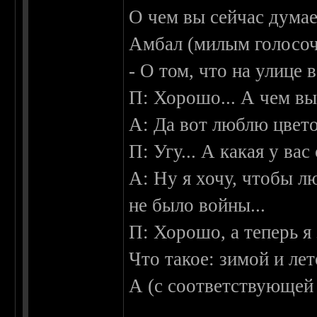
О чем вы сейчас думае
Амбал (милым голосоч
- О том, что на улице в
П: Хорошо... А чем вы
А: Да вот люблю цвето
П: Угу... А какая у ва
А: Ну я хочу, чтобы л
не было войны...
П: Хорошо, а теперь я 
Что такое: зимой и ле
А (с соответствующе