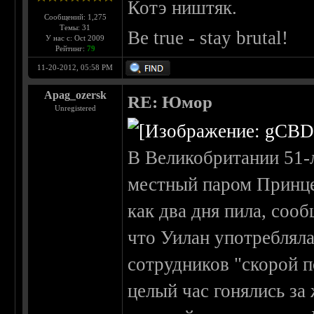
Котэ ништяк.
Сообщений: 1,275
Темы: 31
Be true - stay brutal!
У нас с: Oct 2009
Рейтинг:
79
11-20-2012, 05:58 PM
Apag_ozersk
RE: Юмор
Unregistered
В Великобритании 51-
местный паром Принцес
как два дня пила, соо
что Уилан употребляла
сотрудников "скорой 
целый час гонялись за