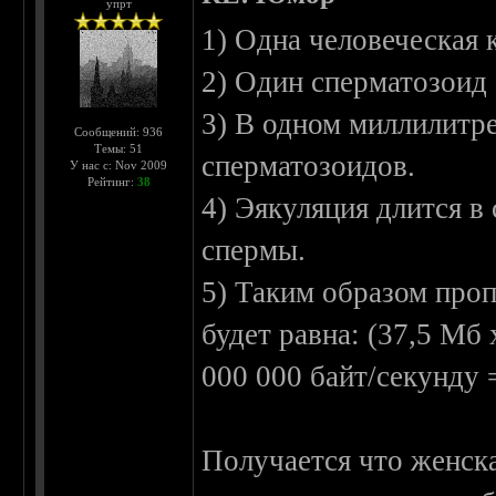
упрт
1) Одна человеческая
2) Один сперматозоид
3) В одном миллилитр
Сообщений: 936
Темы: 51
сперматозоидов.
У нас с: Nov 2009
Рейтинг:
38
4) Эякуляция длится в 
спермы.
5) Таким образом про
будет равна: (37,5 Мб 
000 000 байт/секунду =
Получается что женск