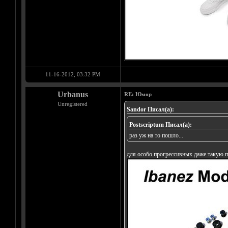
11-16-2012, 03:32 PM
Urbanus
RE: Юмор
Unregistered
Sandor Писал(а):
Postscriptum Писал(а):
раз уж на то пошло...
для особо прогрессивных даже такую п