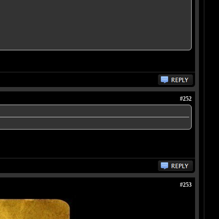
#252
#253