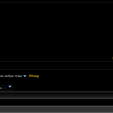
 на любые темы
›
Юмор
я »