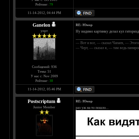
Рейтинг:
79
11-14-2012, 04:44 PM
Ganelon
RE: Юмор
упрт
Ну видимо картинку делал кул гиторизд
__________________________________
— Вот и все, — сказал Чапаев, — Этого
— Черт, — сказал я, — там ведь папир
Сообщений: 936
Темы: 51
У нас с: Nov 2009
Рейтинг:
38
11-14-2012, 05:46 PM
Postscriptum
RE: Юмор
Junior Member
раз уж на то пошло...