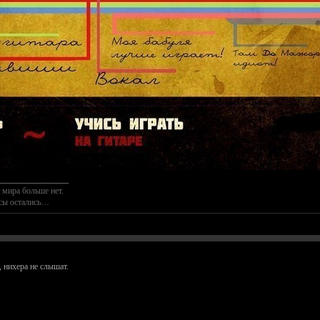
________________
 мира больше нет.
осы остались…
 нихера не слышат.