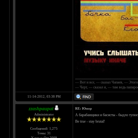
__________________________________
— Вот и все, — сказал Чапаев, — Этого
— Черт, — сказал я, — там ведь папир
11-14-2012, 03:38 PM
zzashpaupat
RE: Юмор
Administrator
А барабанщики и басисты - быдло тупое,
Be true - stay brutal!
Сообщений: 1,275
Темы: 31
У нас с: Oct 2009