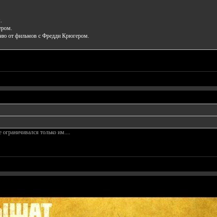
.
ером.
нию от фильмов с Фредди Крюгером.
 ограничивался только им....