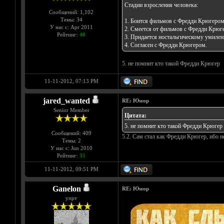
Стадии взросления человека:
Сообщений: 1,102
Темы: 34
1. Боится фильмов с Фредди Крюгером
У нас с: Apr 2011
2. Смеется от фильмов с Фредди Крюг
Рейтинг:
40
3. Придается ностальгическому умиле
4. Согласен с Фредди Крюгером.
5. не помнит кто такой Фредди Крюгер
11-11-2012, 07:13 PM
jared_wanted
RE: Юмор
Senior Member
Цитата:
5. не помнит кто такой Фредди Крюгер
Сообщений: 409
5.2. Сам стал как Фредди Крюгер, ибо не
Темы: 2
У нас с: Jun 2010
Рейтинг:
35
11-11-2012, 09:51 PM
Ganelon
RE: Юмор
упрт