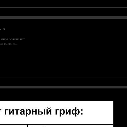
, чо
________________
 мира больше нет.
осы остались…