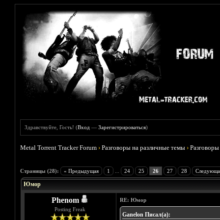
Здравствуйте, Гость! (
Вход
—
Зарегистрироваться
)
Metal Torrent Tracker Forum
›
Разговоры на различные темы
›
Разговоры
Голосов: 7 - Средняя оценка: 4.57
1
2
3
4
5
Страницы (28):
« Предыдущая
1
...
24
25
26
27
28
Следующа
Юмор
Phenom
RE: Юмор
Posting Freak
Ganelon Писал(а):