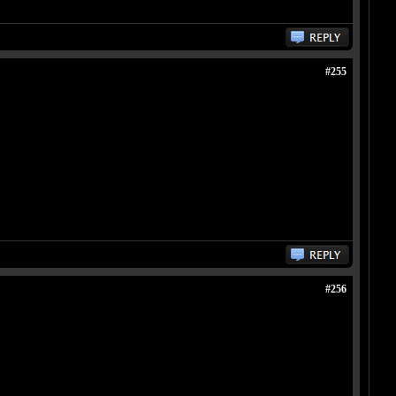
#255
#256