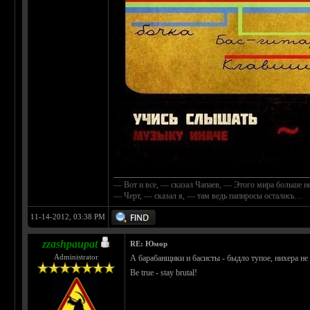
_______________________________________________
— Вот и все, — сказал Чапаев, — Этого мира больше не
— Черт, — сказал я, — там ведь папиросы остались…
11-14-2012, 03:38 PM
zzashpaupat
RE: Юмор
Administrator
А барабанщики и басисты - быдло тупое, нихера не
Be true - stay brutal!