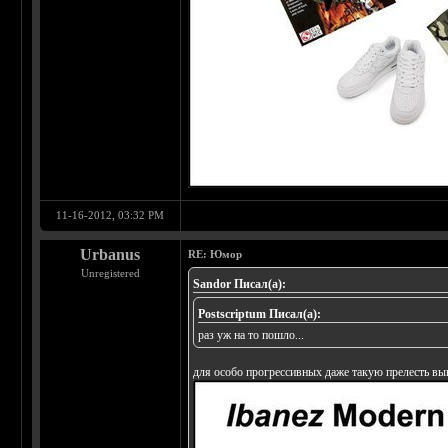
11-16-2012, 03:32 PM
Urbanus
RE: Юмор
Unregistered
Sandor Писал(а):
Postscriptum Писал(а):
раз уж на то пошло...
для особо прогрессивных даже такую прелесть вы