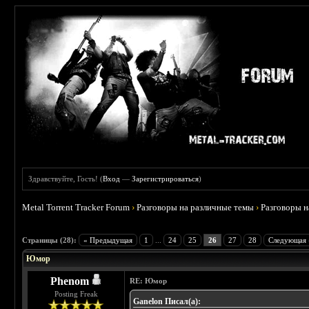
Здравствуйте, Гость! (
Вход
—
Зарегистрироваться
)
Metal Torrent Tracker Forum
›
Разговоры на различные темы
›
Разговоры 
 4.57
Страницы (28):
« Предыдущая
1
...
24
25
26
27
28
Следующая 
Юмор
Phenom
RE: Юмор
Posting Freak
Ganelon Писал(а):