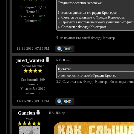
Стадии взросления человека:
Сообщений: 1,102
Темы: 34
1. Боится фильмов с Фредди Крюгером.
У нас с: Apr 2011
2. Смеется от фильмов с Фредди Крюгером.
Рейтинг:
40
3. Придается ностальгическому умилению от фил
4. Согласен с Фредди Крюгером.
5. не помнит кто такой Фредди Крюгер
11-11-2012, 07:13 PM
jared_wanted
RE: Юмор
Senior Member
Цитата:
5. не помнит кто такой Фредди Крюгер
Сообщений: 409
5.2. Сам стал как Фредди Крюгер, ибо не ограничив
Темы: 2
У нас с: Jun 2010
Рейтинг:
35
11-11-2012, 09:51 PM
Ganelon
RE: Юмор
упрт