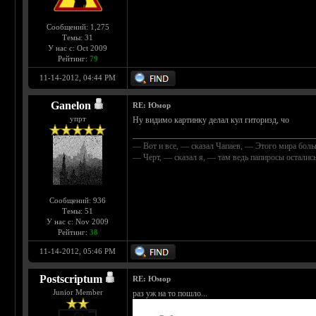
Сообщений: 1,275
Темы: 31
У нас с: Oct 2009
Рейтинг:
79
11-14-2012, 04:44 PM
Ganelon
RE: Юмор
упрт
Ну видимо картинку делал кул гиторизд, чо
___________________________________________
— Вот и все, — сказал Чапаев, — Этого мира боль
— Черт, — сказал я, — там ведь папиросы остали
Сообщений: 936
Темы: 51
У нас с: Nov 2009
Рейтинг:
38
11-14-2012, 05:46 PM
Postscriptum
RE: Юмор
Junior Member
раз уж на то пошло...