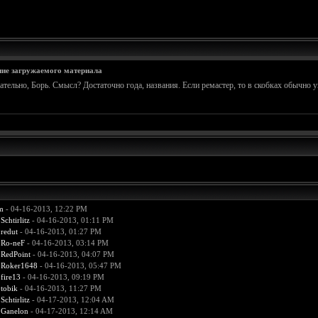
ние загружаемого материала
тельно, Борь. Смысл? Достаточно года, названия. Если ремастер, то в скобках обычно у
m
- 04-16-2013, 12:22 PM
:
Schtirlitz
- 04-16-2013, 01:11 PM
:
redut
- 04-16-2013, 01:27 PM
:
Ro-neF
- 04-16-2013, 03:14 PM
:
RedPoint
- 04-16-2013, 04:07 PM
:
Roker1648
- 04-16-2013, 05:47 PM
:
fire13
- 04-16-2013, 09:19 PM
:
tobik
- 04-16-2013, 11:27 PM
:
Schtirlitz
- 04-17-2013, 12:04 AM
:
Ganelon
- 04-17-2013, 12:14 AM