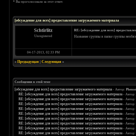
* Вы проголосовали за этот ответ.
Голосов: 0 - Средняя оценка: 0
1
2
3
4
5
[обсуждение для всех] предоставление загружаемого материала
Schtirlitz
RE: [обсуждение для всех] предоставле
Unregistered
Название группы в папке группы необяза
04-17-2013, 02:33 PM
«
Предыдущая
|
Следующая
»
Сообщения в этой теме
[обсуждение для всех] предоставление загружаемого материала
- Автор:
Pheno
RE: [обсуждение для всех] предоставление загружаемого материала
- Автор
RE: [обсуждение для всех] предоставление загружаемого материала
- Автор
RE: [обсуждение для всех] предоставление загружаемого материала
- Автор
RE: [обсуждение для всех] предоставление загружаемого материала
- Автор
RE: [обсуждение для всех] предоставление загружаемого материала
- Автор
RE: [обсуждение для всех] предоставление загружаемого материала
- Автор
RE: [обсуждение для всех] предоставление загружаемого материала
- Автор
RE: [обсуждение для всех] предоставление загружаемого материала
- Автор
RE: [обсуждение для всех] предоставление загружаемого материала
- Автор