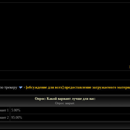
по трекеру
›
[обсуждение для всех] предоставление загружаемого матери
Опрос: Какой вариант лучше для вас:
Опрос закрыт.
иант 1
5.00%
иант 2
95.00%