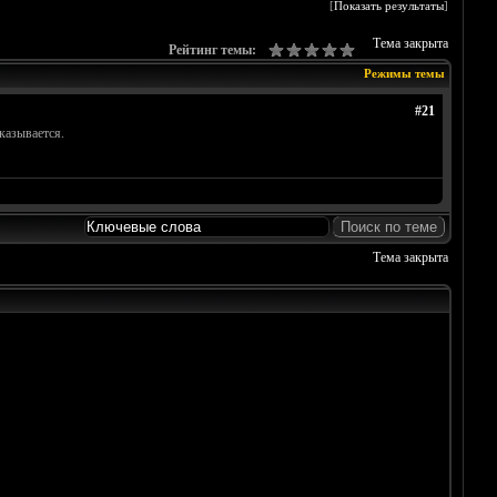
[
Показать результаты
]
Тема закрыта
Рейтинг темы:
Режимы темы
#21
казывается.
Тема закрыта