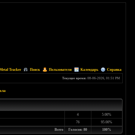
Metal Tracker
Поиск
Пользователи
Календарь
Справка
Текущее время:
08-06-2026, 01:51 PM
ала
4
5.00%
76
95.00%
Всего
Голосов: 80
100%