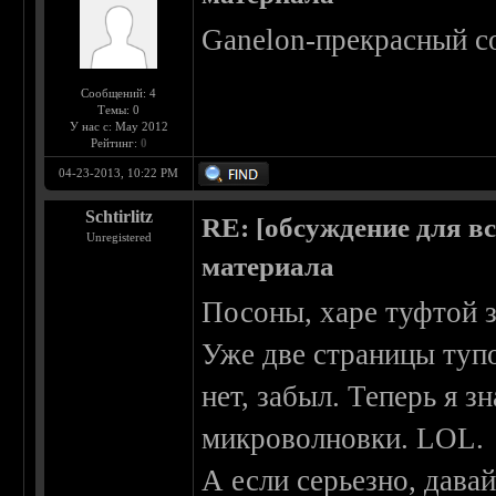
Ganelon-прекрасный со
Сообщений: 4
Темы: 0
У нас с: May 2012
Рейтинг:
0
04-23-2013, 10:22 PM
Schtirlitz
RE: [обсуждение для в
Unregistered
материала
Посоны, харе туфтой з
Уже две страницы тупо
нет, забыл. Теперь я 
микроволновки. LOL.
А если серьезно, дава