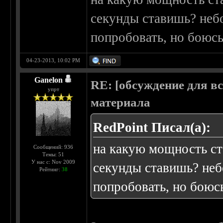
секунды ставишь? небо
попробовать, но боюс
04-23-2013, 10:02 PM
Ganelon
RE: [обсуждение для в
упрт
материала
RedPoint Писал(а):
на какую мощность ст
Сообщений: 936
Темы: 51
У нас с: Nov 2009
секунды ставишь? неб
Рейтинг:
38
попробовать, но боюс