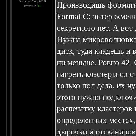
У нас с: Aug 2010
Производишь форматир
Рейтинг:
11
Format C: энтер жмешь
секретного нет. А вот
Нужна микроволновка
диск, туда кладешь и
ни меньше. Ровно 42.
нагреть кластеры со с
только пол дела. их н
этого нужно подключи
распечатку кластеров 
определенных местах, 
дырочки и отсканиров