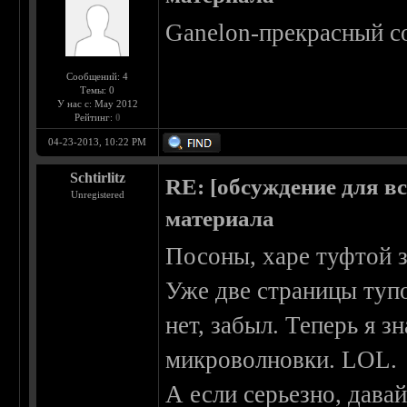
Ganelon-прекрасный со
Сообщений: 4
Темы: 0
У нас с: May 2012
Рейтинг:
0
04-23-2013, 10:22 PM
Schtirlitz
RE: [обсуждение для в
Unregistered
материала
Посоны, харе туфтой з
Уже две страницы тупо
нет, забыл. Теперь я 
микроволновки. LOL.
А если серьезно, дава