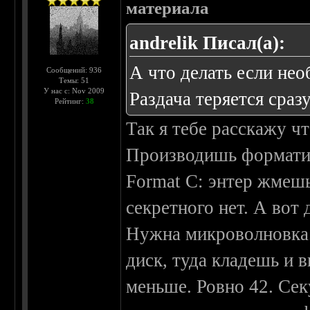
материала
andrelik Писал(а):
А что делать если не
Сообщений: 936
Темы: 51
У нас с: Nov 2009
Раздача теряется сразу
Рейтинг:
38
Так я тебе расскажу чт
Производишь форматир
Format C: энтер жмешь
секретного нет. А вот
Нужна микроволновка
диск, туда кладешь и 
меньше. Ровно 42. Сек