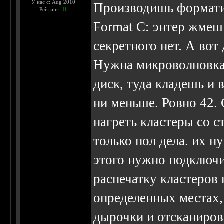
У нас с: Aug 2010
Производишь форматир
Рейтинг:
11
Format C: энтер жмешь
секретного нет. А вот
Нужна микроволновка
диск, туда кладешь и
ни меньше. Ровно 42.
нагреть кластеры со с
только пол дела. их н
этого нужно подключи
распечатку кластеров 
определенных местах, 
дырочки и отсканиров