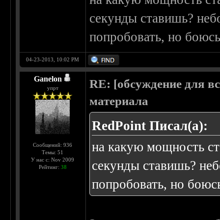
секунды ставишь? небо
попробовать, но боюс
04-23-2013, 10:02 PM
Ganelon
RE: [обсуждение для в
упрт
материала
RedPoint Писал(а):
на какую мощность ст
Сообщений: 936
Темы: 51
У нас с: Nov 2009
секунды ставишь? неб
Рейтинг:
38
попробовать, но боюс