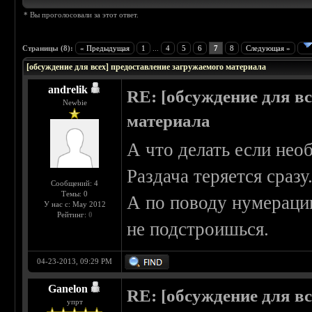
* Вы проголосовали за этот ответ.
Страницы (8):
« Предыдущая
1
...
4
5
6
7
8
Следующая »
[обсуждение для всех] предоставление загружаемого материала
andrelik
RE: [обсуждение для в
Newbie
материала
А что делать если не
Раздача теряется сразу
Сообщений: 4
Темы: 0
А по поводу нумерации
У нас с: May 2012
Рейтинг:
0
не подстроишься.
04-23-2013, 09:29 PM
Ganelon
RE: [обсуждение для в
упрт