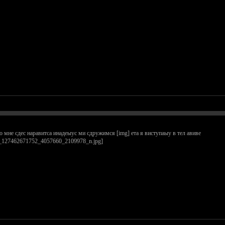
о мне сдес наравитса инадеыус ми сдружимся [img] ета я виступаыу в тел авиве