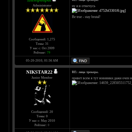
Administrator
ну и я отмечусь
Be true - stay brutal!
Сообщений: 1,275
Темы: 31
У нас с: Oct 2009
Рейтинг:
79
05-20-2010, 01:56 AM
NIKSTAR22
RE: лица трекера.
Junior Member
привет всем я тут новиники дажи очен н
Сообщений: 20
Темы: 0
У нас с: May 2010
Рейтинг:
0