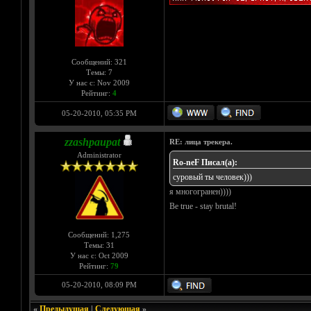
Сообщений: 321
Темы: 7
У нас с: Nov 2009
Рейтинг:
4
05-20-2010, 05:35 PM
zzashpaupat
RE: лица трекера.
Administrator
Ro-neF Писал(а):
суровый ты человек)))
я многогранен))))
Be true - stay brutal!
Сообщений: 1,275
Темы: 31
У нас с: Oct 2009
Рейтинг:
79
05-20-2010, 08:09 PM
«
Предыдущая
|
Следующая
»