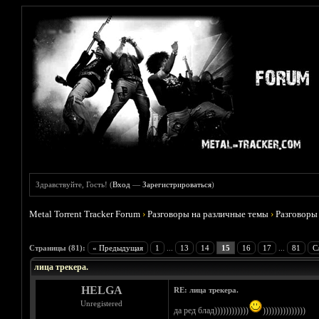
Здравствуйте, Гость! (
Вход
—
Зарегистрироваться
)
Metal Torrent Tracker Forum
›
Разговоры на различные темы
›
Разговоры
Голосов: 9 - Средняя оценка: 4.78
1
2
3
4
5
Страницы (81):
« Предыдущая
1
...
13
14
15
16
17
...
81
С
лица трекера.
HELGA
RE: лица трекера.
Unregistered
да ред блад))))))))))))
)))))))))))))))