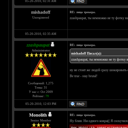
05-20-2010, 02:31 AM
mishadoff
RE: лица трекера.
Unregistered
zzashpaupat, ты немножко не ту фотку в
05-20-2010, 02:35 AM
zzashpaupat
RE: лица трекера.
Administrator
mishadoff Писал(а):
zzashpaupat, ты немножко не ту фотку 
ну не стоит же людей сразу шокировать 
Be true - stay brutal!
Сообщений: 1,275
Темы: 31
У нас с: Oct 2009
Рейтинг:
79
05-20-2010, 12:03 PM
Monolith
RE: лица трекера.
Senior Member
Ну блин. Ни одного ковра(( Я соскучил