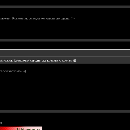
ыложил. Ксенончик сегодня же красивую сделал )))
выложил. Ксенончик сегодня же красивую сделал )))
своей харизмой)))
ся