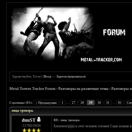
Здравствуйте, Гость! (
Вход
—
Зарегистрироваться
)
Metal Torrent Tracker Forum
›
Разговоры на различные темы
›
Разговоры 
 4.78
Страницы (81):
« Предыдущая
1
...
27
28
29
30
31
...
81
Сле
лица трекера.
duuST
RE: лица трекера.
С17H21NO4
Еееееееее)))))) и этот человек готовит Саше всякие 