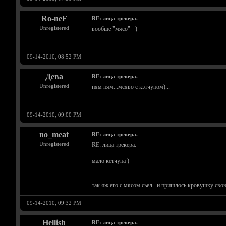
Ro-neF
RE: лица трекера.
Unregistered
вообще "мясо" =)
09-14-2010, 08:52 PM
Дева
RE: лица трекера.
Unregistered
ням ням...мсяво с кэтчупом)...
09-14-2010, 09:00 PM
no_meat
RE: лица трекера.
Unregistered
RE: лица трекера.
мало кетчупа )
так яж его с мясом сьел...и пришлось кровушку сво
09-14-2010, 09:32 PM
Hellish
RE: лица трекера.