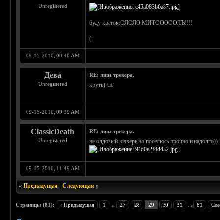
Unregistered
буду краток:ОЛОЛО МИТОООООЛЪ!!!!
(:
09-15-2010, 08:40 AM
Дева
RE: лица трекера.
Unregistered
круть) \m/
09-15-2010, 09:39 AM
ClassicDeath
RE: лица трекера.
Unregistered
не олдовый юзверь,но поселюсь прочно и надолго))
09-15-2010, 11:49 AM
«
Предыдущая
|
Следующая
»
Страницы (81):
« Предыдущая
1
...
27
28
29
30
31
...
81
Сле