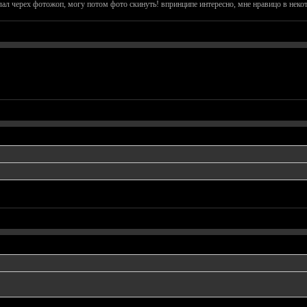
лал черех фотожоп, могу потом фото скинуть! впринципе интересно, мне нравицо в некот