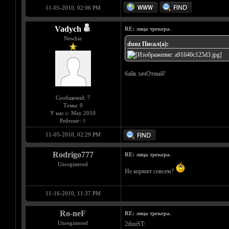
11-05-2010, 02:06 PM
Vadych
RE: лица трекера.
Newbie
dunz Писал(а):
байк зачОтный!
Сообщений: 7
Темы: 0
У нас с: May 2010
Рейтинг:
0
11-05-2010, 02:29 PM
Rodrigo777
RE: лица трекера.
Unregistered
Не кормят совсем?
11-16-2010, 11:37 PM
Ro-neF
RE: лица трекера.
Unregistered
2duuST: