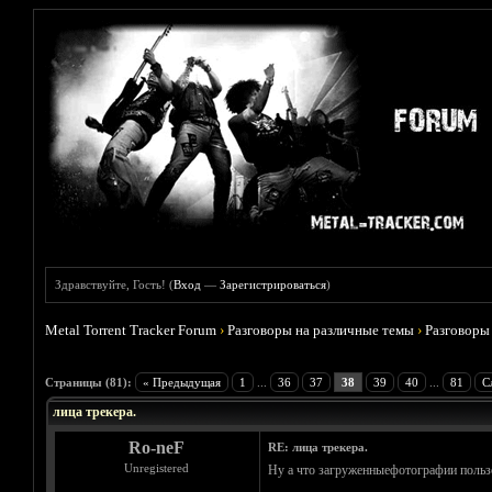
Здравствуйте, Гость! (
Вход
—
Зарегистрироваться
)
Metal Torrent Tracker Forum
›
Разговоры на различные темы
›
Разговоры
Голосов: 9 - Средняя оценка: 4.78
1
2
3
4
5
Страницы (81):
« Предыдущая
1
...
36
37
38
39
40
...
81
С
лица трекера.
Ro-neF
RE: лица трекера.
Unregistered
Ну а что загруженныефотографии пользов