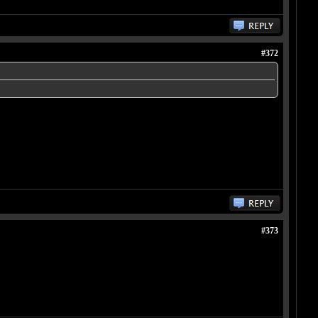
#372
#373