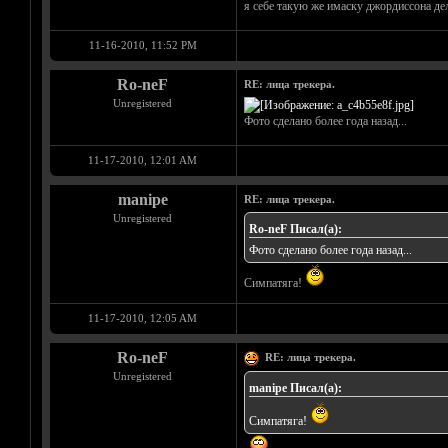
я себе такую же имаску джордиссона де
11-16-2010, 11:52 PM
Ro-neF
RE: лица трекера.
Unregistered
Фото сделано более года назад...
11-17-2010, 12:01 AM
manipe
RE: лица трекера.
Unregistered
Ro-neF Писал(а):
Фото сделано более года назад...
Симпатяга!
11-17-2010, 12:05 AM
Ro-neF
RE: лица трекера.
Unregistered
manipe Писал(а):
Симпатяга!