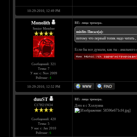
10-29-2010, 12:49 PM
Monolith
RE: лица трекера.
Senior Member
misfits Писал(а):
потому что первый топик надо читать , 
Если бы все думали, как ты - анального 
Сообщений: 321
Темы: 7
У нас с: Nov 2009
Рейтинг:
4
10-29-2010, 12:52 PM
duuST
RE: лица трекера.
С17H21NO4
Дэто я с Хэллуина
Сообщений: 420
Темы: 5
У нас с: Jan 2010
Рейтинг:
6