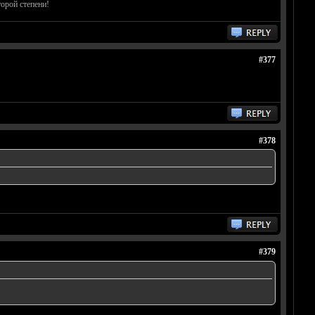
орой степени!
#377
#378
#379