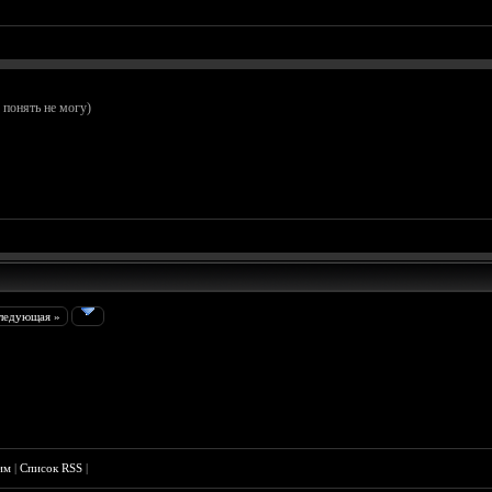
- понять не могу)
ледующая »
им
|
Список RSS
|