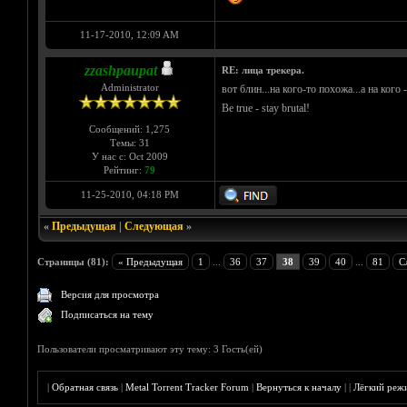
11-17-2010, 12:09 AM
zzashpaupat
RE: лица трекера.
Administrator
вот блин...на кого-то похожа...а на кого 
Be true - stay brutal!
Сообщений: 1,275
Темы: 31
У нас с: Oct 2009
Рейтинг:
79
11-25-2010, 04:18 PM
«
Предыдущая
|
Следующая
»
Страницы (81):
« Предыдущая
1
...
36
37
38
39
40
...
81
С
Версия для просмотра
Подписаться на тему
Пользователи просматривают эту тему: 3 Гость(ей)
|
Обратная связь
|
Metal Torrent Tracker Forum
|
Вернуться к началу
|
|
Лёгкий реж