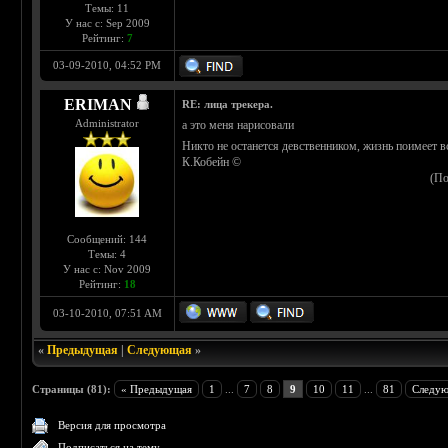
Темы: 11
У нас с: Sep 2009
Рейтинг:
7
03-09-2010, 04:52 PM
ERIMAN
RE: лица трекера.
Administrator
а это меня нарисовали
Никто не останется девственником, жизнь поимеет вс
К.Кобейн ©
(По
Сообщений: 144
Темы: 4
У нас с: Nov 2009
Рейтинг:
18
03-10-2010, 07:51 AM
«
Предыдущая
|
Следующая
»
Страницы (81):
« Предыдущая
1
...
7
8
9
10
11
...
81
Следую
Версия для просмотра
Подписаться на тему