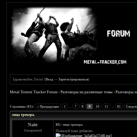
Здравствуйте, Гость! (
Вход
—
Зарегистрироваться
)
Metal Torrent Tracker Forum
›
Разговоры на различные темы
›
Разговоры 
 4.78
Страницы (81):
« Предыдущая
1
...
7
8
9
10
11
...
81
Следую
лица трекера.
Nate
RE: лица трекера.
Unregistered
Пожалуй тоже добавлю..