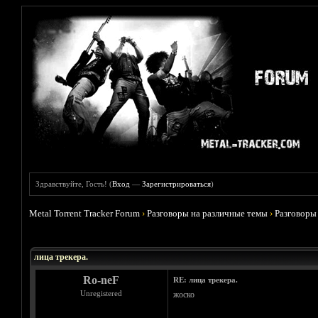
Здравствуйте, Гость! (
Вход
—
Зарегистрироваться
)
Metal Torrent Tracker Forum
›
Разговоры на различные темы
›
Разговоры
Голосов: 9 - Средняя оценка: 4.78
1
2
3
4
5
лица трекера.
Ro-neF
RE: лица трекера.
Unregistered
жоско