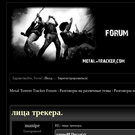
Здравствуйте, Гость! (
Вход
—
Зарегистрироваться
)
Metal Torrent Tracker Forum
›
Разговоры на различные темы
›
Разговоры 
 4.78
лица трекера.
manipe
RE: лица трекера.
Unregistered
vaness88 Писал(а):