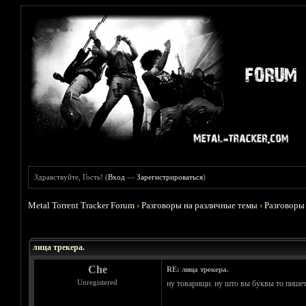
Здравствуйте, Гость! (
Вход
—
Зарегистрироваться
)
Metal Torrent Tracker Forum
›
Разговоры на различные темы
›
Разговоры
Голосов: 9 - Средняя оценка: 4.78
1
2
3
4
5
лица трекера.
Che
RE: лица трекера.
Unregistered
ну товарищи. ну што вы буквы то пишете