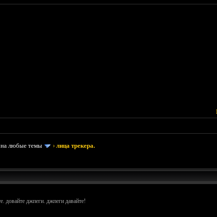
 на любые темы
›
лица трекера.
. довайте джпеги. джпеги давайте!