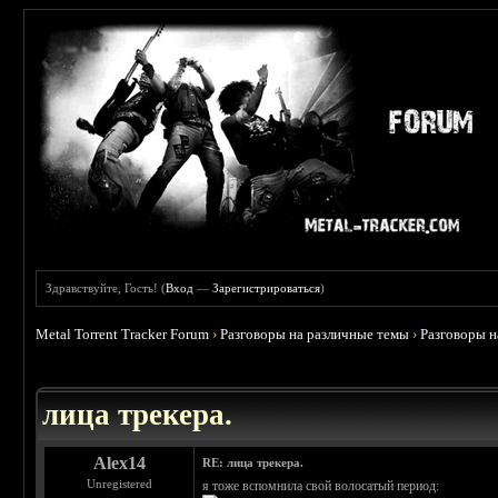
Здравствуйте, Гость! (
Вход
—
Зарегистрироваться
)
Metal Torrent Tracker Forum
›
Разговоры на различные темы
›
Разговоры 
 4.78
лица трекера.
Alex14
RE: лица трекера.
Unregistered
я тоже вспомнила свой волосатый период: