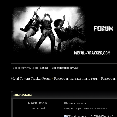
Здравствуйте, Гость! (
Вход
—
Зарегистрироваться
)
Metal Torrent Tracker Forum
›
Разговоры на различные темы
›
Разговоры
Голосов: 9 - Средняя оценка: 4.78
1
2
3
4
5
лица трекера.
Rock_man
RE: лица трекера.
Unregistered
наверно пора и мне нарисоваться...