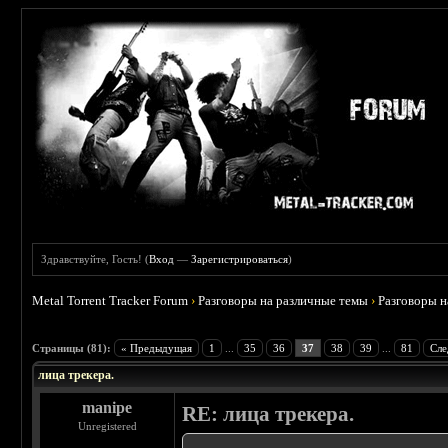
Здравствуйте, Гость! (
Вход
—
Зарегистрироваться
)
Metal Torrent Tracker Forum
›
Разговоры на различные темы
›
Разговоры 
 4.78
Страницы (81):
« Предыдущая
1
...
35
36
37
38
39
...
81
Сле
лица трекера.
manipe
RE: лица трекера.
Unregistered