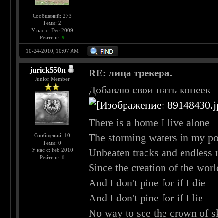
Сообщений: 273
Темы: 2
У нас с: Dec 2009
Рейтинг:
9
10-24-2010, 10:07 AM
jurick550n
RE: лица трекера.
Junior Member
Добавлю свои пять копеек
There is a home I live alone
The storming waters in my p
Сообщений: 10
Темы: 0
Unbeaten tracks and endless 
У нас с: Feb 2010
Рейтинг:
0
Since the creation of the worl
And I don't pine for if I die
And I don't pine for if I lie
No way to see the crown of s