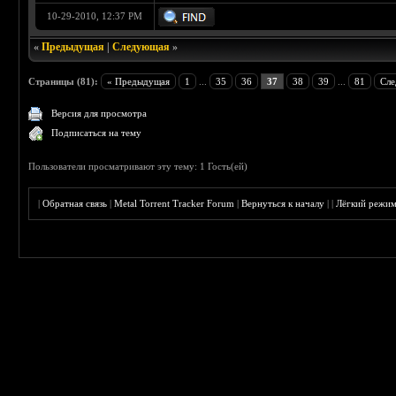
10-29-2010, 12:37 PM
«
Предыдущая
|
Следующая
»
Страницы (81):
« Предыдущая
1
...
35
36
37
38
39
...
81
Сле
Версия для просмотра
Подписаться на тему
Пользователи просматривают эту тему: 1 Гость(ей)
|
Обратная связь
|
Metal Torrent Tracker Forum
|
Вернуться к началу
|
|
Лёгкий режи