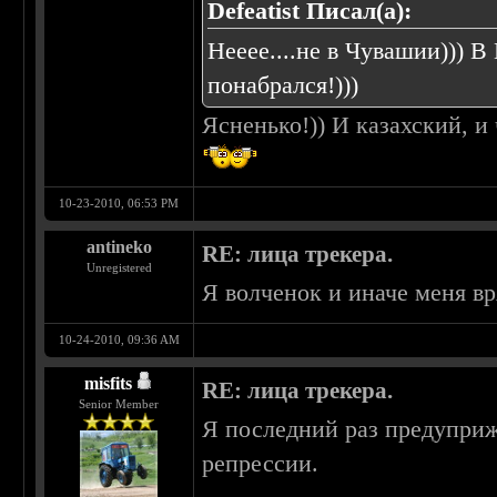
Defeatist Писал(а):
Нееее....не в Чувашии))) В
понабрался!)))
Ясненько!)) И казахский, и
10-23-2010, 06:53 PM
antineko
RE: лица трекера.
Unregistered
Я волченок и иначе меня вр
10-24-2010, 09:36 AM
misfits
RE: лица трекера.
Senior Member
Я последний раз предуприжд
репрессии.