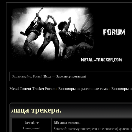
Здравствуйте, Гость! (
Вход
—
Зарегистрироваться
)
Metal Torrent Tracker Forum
›
Разговоры на различные темы
›
Разговоры 
 4.78
лица трекера.
kender
RE: лица трекера.
Unregistered
Satansoft, на тему последнего я не согласна) далеко н