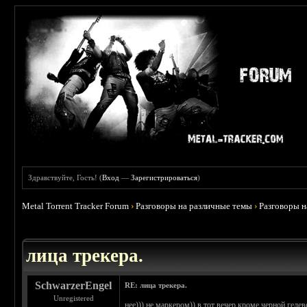
Здравствуйте, Гость! (
Вход
—
Зарегистрироваться
)
Metal Torrent Tracker Forum
›
Разговоры на различные темы
›
Разговоры 
 4.78
лица трекера.
SchwarzerEngel
RE: лица трекера.
Unregistered
нее))) не маркером)) в тот вечер кроме черной геле