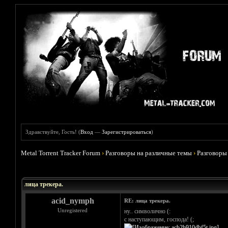
Здравствуйте, Гость! (
Вход
—
Зарегистрироваться
)
Metal Torrent Tracker Forum
›
Разговоры на различные темы
›
Разговоры
Голосов: 9 - Средняя оценка: 4.78
1
2
3
4
5
лица трекера.
acid_nymph
RE: лица трекера.
Unregistered
ну.. символично (:
с наступающим, господа! (;