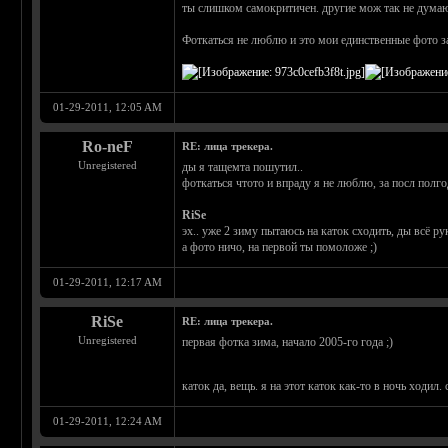
ты слишком самокритичен. другие мож так не дума
Фоткаться не люблю и это мои единственные фото за
01-29-2011, 12:05 AM
Ro-neF
RE: лица трекера.
Unregistered
ды я тащемта пошутил..
фоткаться чтото и впраду я не люблю, за посл полго
RiSe
эх.. уже 2 зиму пытаюсь на каток сходить, ды всё ру
а фото ничо, на первой ты помоложе ;)
01-29-2011, 12:17 AM
RiSe
RE: лица трекера.
Unregistered
первая фотка зима, начало 2005-го года ;)
каток да, вещь. я на этот каток как-то в ночь ходил.
01-29-2011, 12:24 AM