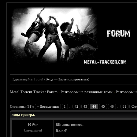
Здравствуйте, Гость! (
Вход
—
Зарегистрироваться
)
Metal Torrent Tracker Forum
›
Разговоры на различные темы
›
Разговоры 
 4.78
Страницы (81):
« Предыдущая
1
...
42
43
44
45
46
...
81
Сле
лица трекера.
RiSe
RE: лица трекера.
Unregistered
Ro-neF