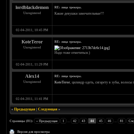
lordblackdemon
RE: лица трекера.
Unregistered
Какие девушки замечательные!!!
02-04-2011, 10:45 PM
KoteTeror
RE: лица трекера.
Unregistered
Надо тоже отметиться.)
02-04-2011, 11:29 PM
Alex14
RE: лица трекера.
Unregistered
KoteTeror
, цилиндр одеть, сигарету в зубы, волосы 
02-04-2011, 11:41 PM
«
Предыдущая
|
Следующая
»
Страницы (81):
« Предыдущая
1
...
42
43
44
45
46
...
81
Сле
Версия для просмотра