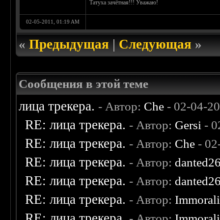
Татуха зачётная!!! Уважаю!
02-05-2011, 01:19 AM
«
Предыдущая
|
Следующая
»
Сообщения в этой теме
лица трекера.
- Автор:
Che
- 02-04-2
RE: лица трекера.
- Автор:
Gersi
- 0
RE: лица трекера.
- Автор:
Che
- 02
RE: лица трекера.
- Автор:
danted2
RE: лица трекера.
- Автор:
danted2
RE: лица трекера.
- Автор:
Immoral
RE: лица трекера.
- Автор:
Immoral