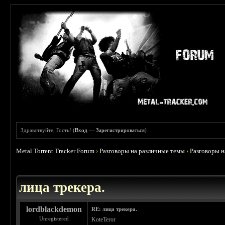
Здравствуйте, Гость! (
Вход
—
Зарегистрироваться
)
Metal Torrent Tracker Forum
›
Разговоры на различные темы
›
Разговоры 
 4.78
лица трекера.
lordblackdemon
RE: лица трекера.
Unregistered
KoteTeror