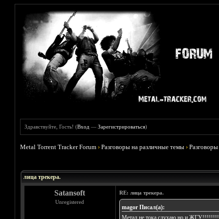
Здравствуйте, Гость! (
Вход
—
Зарегистрироваться
)
Metal Torrent Tracker Forum
›
Разговоры на различные темы
›
Разговоры
Голосов: 9 - Средняя оценка: 4.78
1
2
3
4
5
лица трекера.
Satansoft
RE: лица трекера.
Unregistered
magor Писал(а):
Метал не тока слухаю но и ЖГУ!!!!!!!!