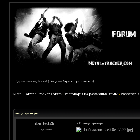
Здравствуйте, Гость! (
Вход
—
Зарегистрироваться
)
Metal Torrent Tracker Forum
›
Разговоры на различные темы
›
Разговоры
Голосов: 9 - Средняя оценка: 4.78
1
2
3
4
5
лица трекера.
danted26
RE: лица трекера.
Unregistered