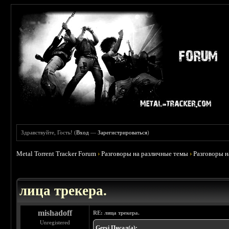
Здравствуйте, Гость! (
Вход
—
Зарегистрироваться
)
Metal Torrent Tracker Forum
›
Разговоры на различные темы
›
Разговоры 
 4.78
лица трекера.
mishadoff
RE: лица трекера.
Unregistered
Gersi Писал(а):