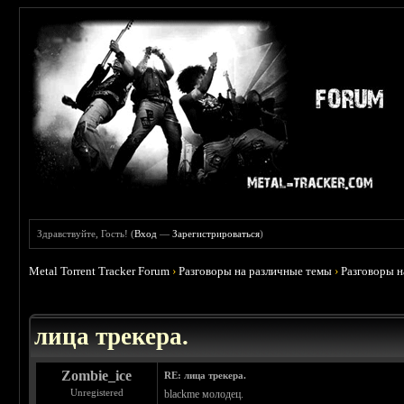
Здравствуйте, Гость! (
Вход
—
Зарегистрироваться
)
Metal Torrent Tracker Forum
›
Разговоры на различные темы
›
Разговоры 
 4.78
лица трекера.
Zombie_ice
RE: лица трекера.
Unregistered
blackme молодец.