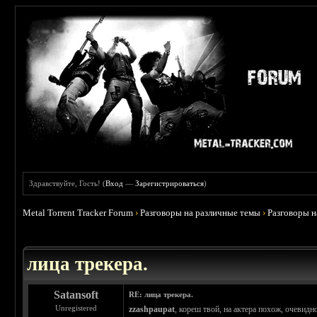
Здравствуйте, Гость! (
Вход
—
Зарегистрироваться
)
Metal Torrent Tracker Forum
›
Разговоры на различные темы
›
Разговоры 
 4.78
лица трекера.
Satansoft
RE: лица трекера.
Unregistered
zzashpaupat
, кореш твой, на актера похож, очевидн