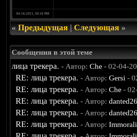
04-16-2011, 09:16 PM
«
Предыдущая
|
Следующая
»
Сообщения в этой теме
лица трекера.
- Автор:
Che
- 02-04-2
RE: лица трекера.
- Автор:
Gersi
- 0
RE: лица трекера.
- Автор:
Che
- 02
RE: лица трекера.
- Автор:
danted2
RE: лица трекера.
- Автор:
danted2
RE: лица трекера.
- Автор:
Immoral
RE: лица трекера.
- Автор:
Immoral