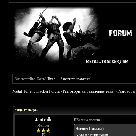
Здравствуйте, Гость! (
Вход
—
Зарегистрироваться
)
Metal Torrent Tracker Forum
›
Разговоры на различные темы
›
Разговоры
Голосов: 9 - Средняя оценка: 4.78
1
2
3
4
5
лица трекера.
4enix
RE: лица трекера.
Member
Horrnet Писал(а):
А это я с сынишкой)))