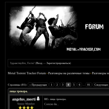
Здравствуйте, Гость! (
Вход
—
Зарегистрироваться
)
Metal Torrent Tracker Forum
›
Разговоры на различные темы
›
Разговоры 
 4.78
Страницы (81):
« Предыдущая
1
2
3
4
5
6
...
81
Следующая 
лица трекера.
angelus_morti
RE: лица трекера.
Senior Member
Сопсно йа...