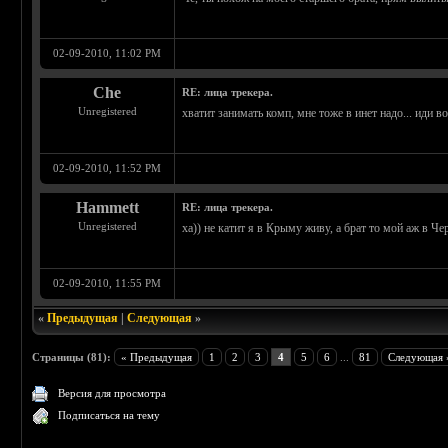
02-09-2010, 11:02 PM
Che
RE: лица трекера.
Unregistered
хватит занимать комп, мне тоже в инет надо... иди во
02-09-2010, 11:52 PM
Hammett
RE: лица трекера.
Unregistered
ха)) не катит я в Крыму живу, а брат то мой аж в Ч
02-09-2010, 11:55 PM
«
Предыдущая
|
Следующая
»
Страницы (81):
« Предыдущая
1
2
3
4
5
6
...
81
Следующая 
Версия для просмотра
Подписаться на тему