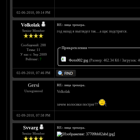
02-06-2010, 09:14 PM
Volkolak
RE: лица трекера.
Senior Member
год назад я выглядел так....а щас подстригся.
Сообщений: 288
Прикрепления
Темы: 11
У нас с: Sep 2009
Рейтинг:
7
Фото002.jpg
(Размер: 462.34 Кб / Загрузок: 4
02-09-2010, 07:46 PM
Gersi
RE: лица трекера.
Unregistered
Volkolak
зачем волосики постриг??
(
02-09-2010, 07:58 PM
Svvarg
RE: лица трекера.
Senior Member