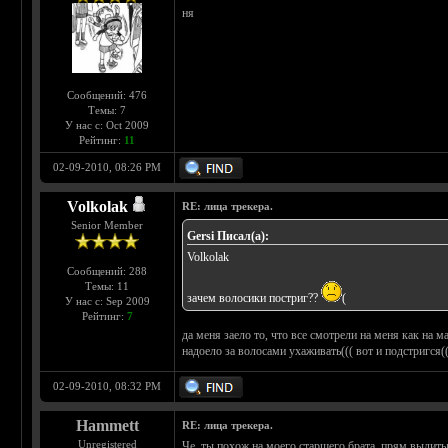
ня
Сообщений: 476
Темы: 7
У нас с: Oct 2009
Рейтинг:
11
02-09-2010, 08:26 PM
Volkolak
RE: лица трекера.
Senior Member
Gersi Писал(а):
Volkolak
Сообщений: 288
Темы: 11
зачем волосики постриг??
(
У нас с: Sep 2009
Рейтинг:
7
да меня заело то, что все смотрели на меня как на м
надоело за волосами ухаживать((( вот и подстригся(
02-09-2010, 08:32 PM
Hammett
RE: лица трекера.
Unregistered
Че, ты похож на моего старшего брата, прям вылиты