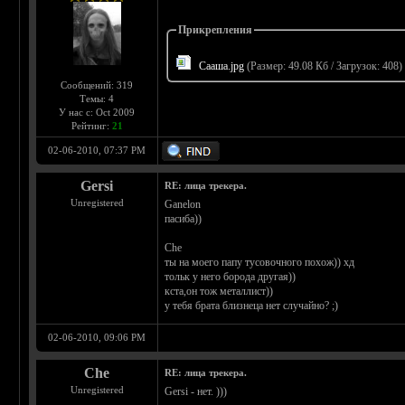
Прикрепления
Сааша.jpg
(Размер: 49.08 Кб / Загрузок: 408)
Сообщений: 319
Темы: 4
У нас с: Oct 2009
Рейтинг:
21
02-06-2010, 07:37 PM
Gersi
RE: лица трекера.
Unregistered
Ganelon
пасиба))
Che
ты на моего папу тусовочного похож)) хд
тольк у него борода другая))
кста,он тож металлист))
у тебя брата близнеца нет случайно? ;)
02-06-2010, 09:06 PM
Che
RE: лица трекера.
Unregistered
Gersi - нет. )))