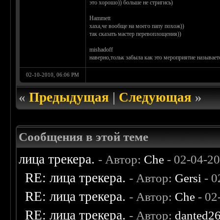
это хорошо)) больше не стригись)
Hammett
хаха,че вообще на моего папу похож))
так сказать мастер перевоплощения))
mishadoff
наверно,тольк забыла как это мероприятие называетс
02-10-2010, 06:06 PM
«
Предыдущая
|
Следующая
»
Сообщения в этой теме
лица трекера.
- Автор:
Che
- 02-04-2
RE: лица трекера.
- Автор:
Gersi
- 0
RE: лица трекера.
- Автор:
Che
- 02
RE: лица трекера.
- Автор:
danted2