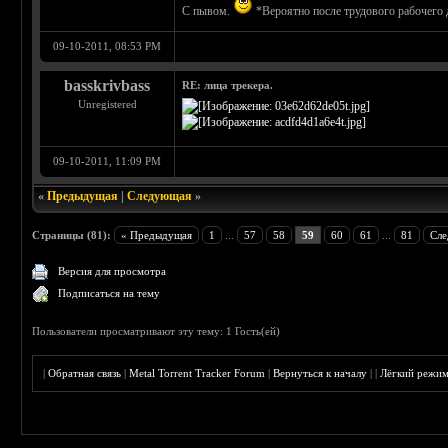
С пывом.
*Вероятно после трудового рабочего 
09-10-2011, 08:53 PM
basskrivbass
RE: лица трекера.
Unregistered
09-10-2011, 11:09 PM
«
Предыдущая
|
Следующая
»
Страницы (81):
« Предыдущая
1
...
57
58
59
60
61
...
81
Сле
Версия для просмотра
Подписаться на тему
Пользователи просматривают эту тему: 1 Гость(ей)
|
Обратная связь
|
Metal Torrent Tracker Forum
|
Вернуться к началу
|
|
Лёгкий режи