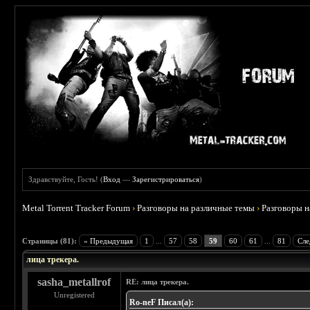
Здравствуйте, Гость! (
Вход
—
Зарегистрироваться
)
Metal Torrent Tracker Forum
›
Разговоры на различные темы
›
Разговоры 
 4.78
Страницы (81):
« Предыдущая
1
...
57
58
59
60
61
...
81
Сле
лица трекера.
sasha_metallrof
RE: лица трекера.
Unregistered
Ro-neF Писал(а):