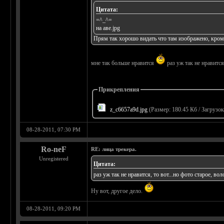
Цитата:
=^_^=
на аве.jpg
Прям так хорошо видать что там изображено, кроме
мне так больше нравится
раз уж так не нравится
Прикрепления
z_c6657a9d.jpg
(Размер: 180.45 Кб / Загрузок
08-28-2011, 07:30 PM
Ro-neF
RE: лица трекера.
Unregistered
Цитата:
раз уж так не нравится, то вот...но фото старое, во
Ну вот, другое дело.
08-28-2011, 09:20 PM