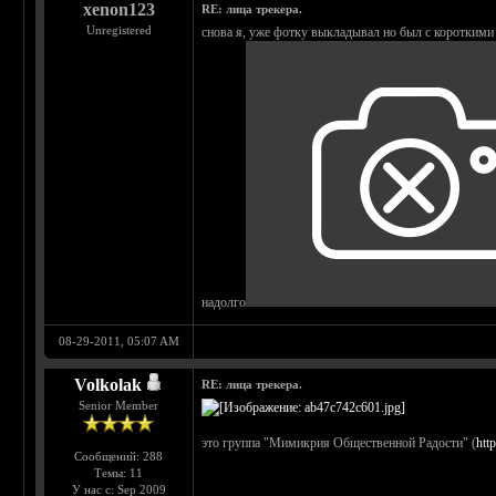
xenon123
RE: лица трекера.
Unregistered
снова я, уже фотку выкладывал но был с короткими в
надолго
08-29-2011, 05:07 AM
Volkolak
RE: лица трекера.
Senior Member
это группа "Мимикрия Общественной Радости" (
htt
Сообщений: 288
Темы: 11
У нас с: Sep 2009