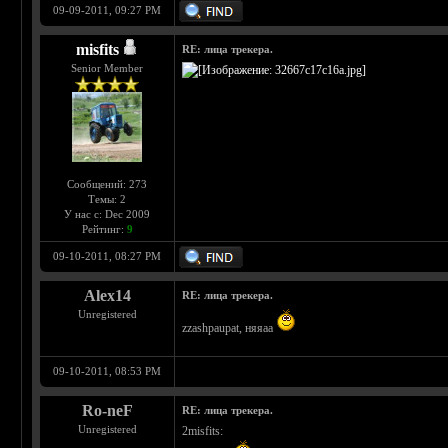
09-09-2011, 09:27 PM
misfits
RE: лица трекера.
Senior Member
Сообщений: 273
Темы: 2
У нас с: Dec 2009
Рейтинг:
9
09-10-2011, 08:27 PM
Alex14
RE: лица трекера.
Unregistered
zzashpaupat, няяаа
09-10-2011, 08:53 PM
Ro-neF
RE: лица трекера.
Unregistered
2misfits: