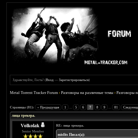
Здравствуйте, Гость! (
Вход
—
Зарегистрироваться
)
Metal Torrent Tracker Forum
›
Разговоры на различные темы
›
Разговоры 
 4.78
Страницы (81):
« Предыдущая
1
...
5
6
7
8
9
...
81
Следующа
лица трекера.
Volkolak
RE: лица трекера.
Senior Member
misfits Писал(а):