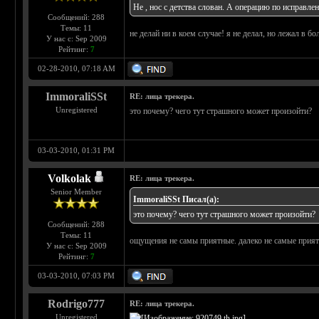
Не , нос с детства слован. А операцию по исправле
Сообщений: 288
Темы: 11
не делай ни в коем случае! я не делал, но лежал в 
У нас с: Sep 2009
Рейтинг:
7
02-28-2010, 07:18 AM
ImmoraliSSt
RE: лица трекера.
Unregistered
это почему? чего тут страшного может произойти?
03-03-2010, 01:31 PM
Volkolak
RE: лица трекера.
Senior Member
ImmoraliSSt Писал(а):
это почему? чего тут страшного может произойти?
Сообщений: 288
Темы: 11
ощущения не самы приятные. далеко не самые прия
У нас с: Sep 2009
Рейтинг:
7
03-03-2010, 07:03 PM
Rodrigo777
RE: лица трекера.
Unregistered