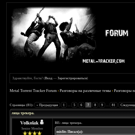
Здравствуйте, Гость! (
Вход
—
Зарегистрироваться
)
Metal Torrent Tracker Forum
›
Разговоры на различные темы
›
Разговоры 
 4.78
Страницы (81):
« Предыдущая
1
...
5
6
7
8
9
...
81
Следующа
лица трекера.
Volkolak
RE: лица трекера.
Senior Member
misfits Писал(а):