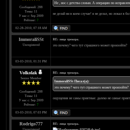
Не , нос с детства слован. А операцию по исправле
Сообщений: 288
Темы: 11
не делай ни в коем случае! я не делал, но лежал в 
У нас с: Sep 2009
Рейтинг:
7
02-28-2010, 07:18 AM
ImmoraliSSt
RE: лица трекера.
Unregistered
это почему? чего тут страшного может произойти?
03-03-2010, 01:31 PM
Volkolak
RE: лица трекера.
Senior Member
ImmoraliSSt Писал(а):
это почему? чего тут страшного может произойти?
Сообщений: 288
Темы: 11
ощущения не самы приятные. далеко не самые прия
У нас с: Sep 2009
Рейтинг:
7
03-03-2010, 07:03 PM
Rodrigo777
RE: лица трекера.
Unregistered