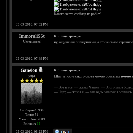
Какого черта спойлер не робит?
03-03-2010, 07:32 PM
ImmoraliSSt
RE: лица трекера.
Unregistered
ну, ощущения ощущениями, а это не самое страшное ч
03-03-2010, 07:49 PM
Ganelon
RE: лица трекера.
упрт
Elhar, а после какого слова можно бросаться
в пляс
в
____________________________________________
— Вот и все, — сказал Чапаев, — Этого мира больш
— Черт, — сказал я, — там ведь папиросы осталис
Сообщений: 936
Темы: 51
У нас с: Nov 2009
Рейтинг:
38
03-03-2010, 08:23 PM