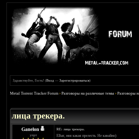
Здравствуйте, Гость! (
Вход
—
Зарегистрироваться
)
Metal Torrent Tracker Forum
›
Разговоры на различные темы
›
Разговоры 
 4.78
лица трекера.
Ganelon
RE: лица трекера.
упрт
Elhar, няя какая прелесть. Не кавайно)