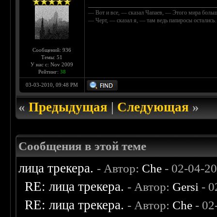
____________________________________________
— Вот и все, — сказал Чапаев, — Этого мира больш
— Черт, — сказал я, — там ведь папиросы осталис
Сообщений: 936
Темы: 51
У нас с: Nov 2009
Рейтинг:
38
03-03-2010, 09:48 PM
«
Предыдущая
|
Следующая
»
Сообщения в этой теме
лица трекера.
- Автор:
Che
- 02-04-2
RE: лица трекера.
- Автор:
Gersi
- 0
RE: лица трекера.
- Автор:
Che
- 02