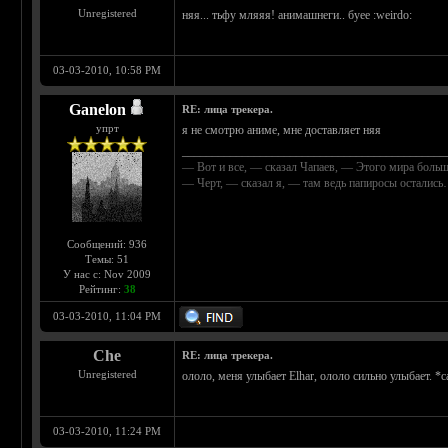
Unregistered
няя... тьфу мляяя! анимашнеги.. буее :weirdo:
03-03-2010, 10:58 PM
Ganelon
RE: лица трекера.
упрт
я не смотрю аниме, мне доставляет няя
____________________________________________
— Вот и все, — сказал Чапаев, — Этого мира больш
— Черт, — сказал я, — там ведь папиросы осталис
Сообщений: 936
Темы: 51
У нас с: Nov 2009
Рейтинг:
38
03-03-2010, 11:04 PM
Che
RE: лица трекера.
Unregistered
ололо, меня улыбает Elhar, ололо сильно улыбает. 
03-03-2010, 11:24 PM