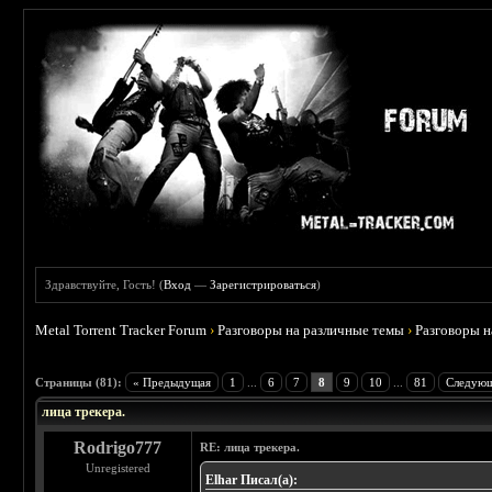
Здравствуйте, Гость! (
Вход
—
Зарегистрироваться
)
Metal Torrent Tracker Forum
›
Разговоры на различные темы
›
Разговоры 
 4.78
Страницы (81):
« Предыдущая
1
...
6
7
8
9
10
...
81
Следующ
лица трекера.
Rodrigo777
RE: лица трекера.
Unregistered
Elhar Писал(а):