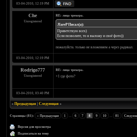
03-04-2010, 12:19 PM
Che
RE: лица трекера.
Unregistered
JIareP Писал(а):
Приветствую всех)
Если позволите, то я выложу и своё фото))
пожалуйста. только не вложением а через радикал.
03-04-2010, 12:19 PM
Rodrigo777
RE: лица трекера.
Unregistered
+1 где фото?
03-04-2010, 03:40 PM
«
Предыдущая
|
Следующая
»
Страницы (81):
« Предыдущая
1
...
6
7
8
9
10
...
81
Следующ
Версия для просмотра
Подписаться на тему