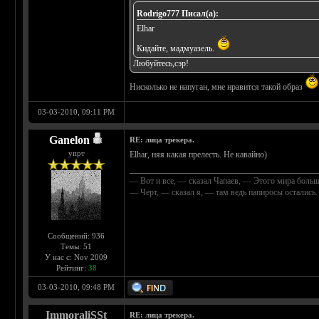
Rodrigo777 Писал(а):
Elhar
Кидайте, мадмуазель.
Любуйтесь,сэр!
Нисколько не напуган, мне нравится такой образ
03-03-2010, 09:11 PM
Ganelon
RE: лица трекера.
упрт
Elhar, няя какая прелесть. Не кавайно)
____________________________________________
— Вот и все, — сказал Чапаев, — Этого мира больш
— Черт, — сказал я, — там ведь папиросы осталис
Сообщений: 936
Темы: 51
У нас с: Nov 2009
Рейтинг:
38
03-03-2010, 09:48 PM
ImmoraliSSt
RE: лица трекера.