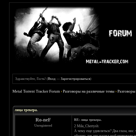
Здравствуйте, Гость! (
Вход
—
Зарегистрироваться
)
Metal Torrent Tracker Forum
›
Разговоры на различные темы
›
Разговоры
Голосов: 9 - Средняя оценка: 4.78
1
2
3
4
5
лица трекера.
Ro-neF
RE: лица трекера.
Unregistered
2 Mila_Chertysh:
А чему еще удивляться? Два глаза, нос. 
обычно, так что взгляд мой приковало им