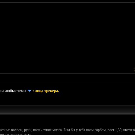
 на любые темы
›
лица трекера.
чёрные волосы, руки, ноги - таких много. Был бы у тебя носм горбом, рост 1,30, цветные
енно эта часть тела.