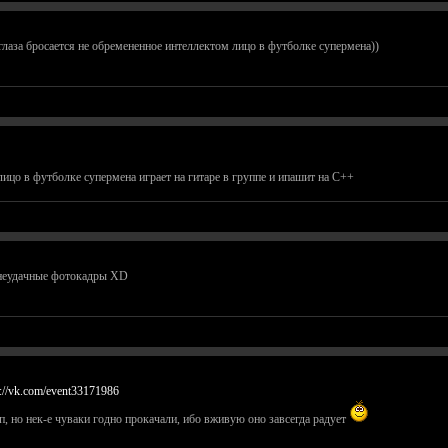
глаза бросается не обремененное интеллектом лицо в футболке супермена))
ицо в футболке супермена играет на гитаре в группе и ипашит на С++
и неудачные фотокадры XD
p://vk.com/event33171986
пп, но нек-е чуваки годно прокачали, ибо вживую оно завсегда радует