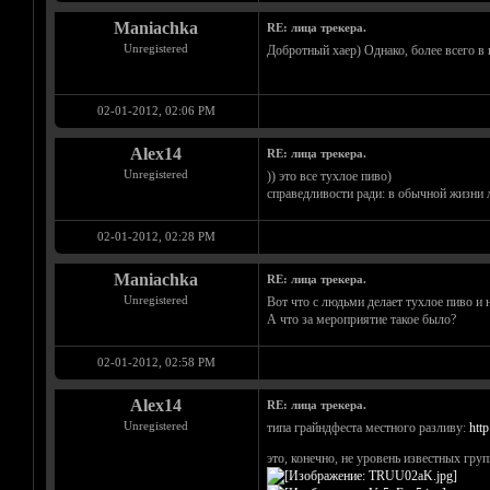
Maniachka
RE: лица трекера.
Unregistered
Добротный хаер) Однако, более всего в 
02-01-2012, 02:06 PM
Alex14
RE: лица трекера.
Unregistered
)) это все тухлое пиво)
справедливости ради: в обычной жизни л
02-01-2012, 02:28 PM
Maniachka
RE: лица трекера.
Unregistered
Вот что с людьми делает тухлое пиво 
А что за мероприятие такое было?
02-01-2012, 02:58 PM
Alex14
RE: лица трекера.
Unregistered
типа грайндфеста местного разливу:
htt
это, конечно, не уровень известных гру