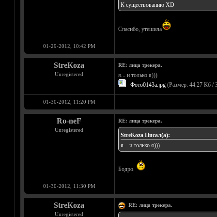
К существованию XD
Спасибо, утешила
01-29-2012, 10:42 PM
StreKoza
RE: лица трекера.
Unregistered
я... и только я)))
Фото0143a.jpg
(Размер: 44.27 Кб / 
01-30-2012, 11:20 PM
Ro-neF
RE: лица трекера.
Unregistered
StreKoza Писал(а):
я... и только я)))
Бодро.
01-30-2012, 11:30 PM
StreKoza
RE: лица трекера.
Unregistered