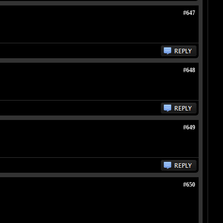
#647
#648
#649
#650