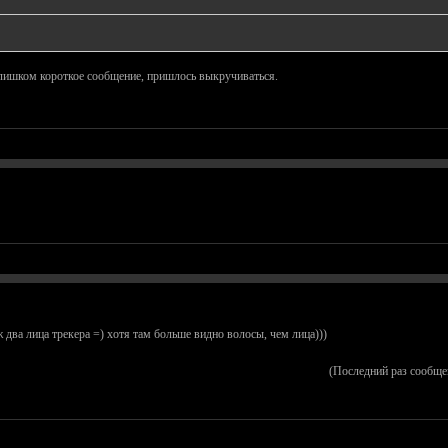
 слишком короткое сообщение, пришлось выкручиваться.
два лица трекера =) хотя там больше видно волосы, чем лица)))
(Последний раз сообще