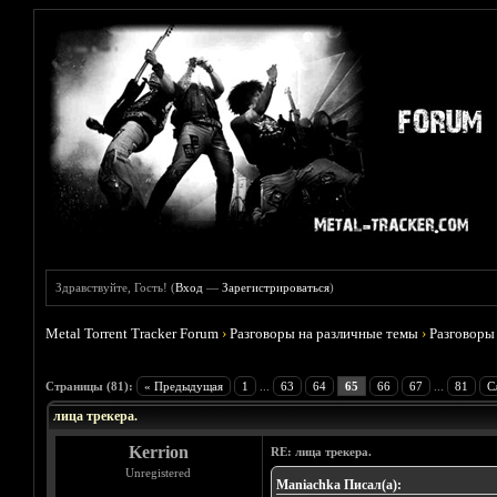
Здравствуйте, Гость! (
Вход
—
Зарегистрироваться
)
Metal Torrent Tracker Forum
›
Разговоры на различные темы
›
Разговоры
Голосов: 9 - Средняя оценка: 4.78
1
2
3
4
5
Страницы (81):
« Предыдущая
1
...
63
64
65
66
67
...
81
С
лица трекера.
Kerrion
RE: лица трекера.
Unregistered
Maniachka Писал(а):