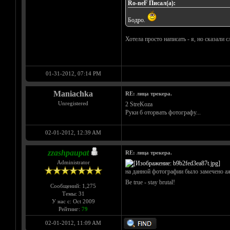
Ro-neF Писал(а):
Бодро.
Хотела просто написать - я, но сказали
01-31-2012, 07:14 PM
Maniachka
RE: лица трекера.
Unregistered
2 StreKoza
Руки б оторвать фотографу...
02-01-2012, 12:39 AM
zzashpaupat
RE: лица трекера.
Administrator
на данной фотографии было замечено аж 
Be true - stay brutal!
Сообщений: 1,275
Темы: 31
У нас с: Oct 2009
Рейтинг:
79
02-01-2012, 11:09 AM