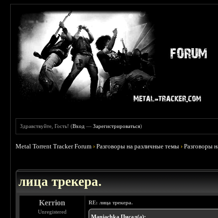
Здравствуйте, Гость! (
Вход
—
Зарегистрироваться
)
Metal Torrent Tracker Forum
›
Разговоры на различные темы
›
Разговоры 
 4.78
лица трекера.
Kerrion
RE: лица трекера.
Unregistered
Maniachka Писал(а):