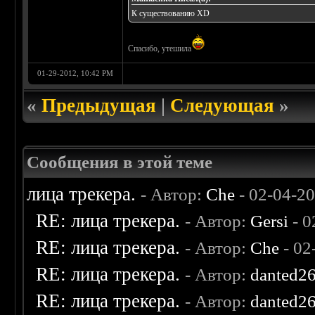
К существованию XD
Спасибо, утешила
01-29-2012, 10:42 PM
«
Предыдущая
|
Следующая
»
Сообщения в этой теме
лица трекера.
- Автор:
Che
- 02-04-2
RE: лица трекера.
- Автор:
Gersi
- 0
RE: лица трекера.
- Автор:
Che
- 02
RE: лица трекера.
- Автор:
danted2
RE: лица трекера.
- Автор:
danted2