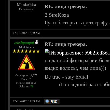
Maniachka
RE: лица трекера.
Unregistered
2 StreKoza
Руки б оторвать фотографу..
02-01-2012, 12:39 AM
zzashpaupat
RE: лица трекера.
Administrator
на данной фотографии было
видно волосы, чем лица)))
Be true - stay brutal!
Сообщений: 1,275
Темы: 31
У нас с: Oct 2009
(Последний раз сооб
Рейтинг:
79
02-01-2012, 11:09 AM