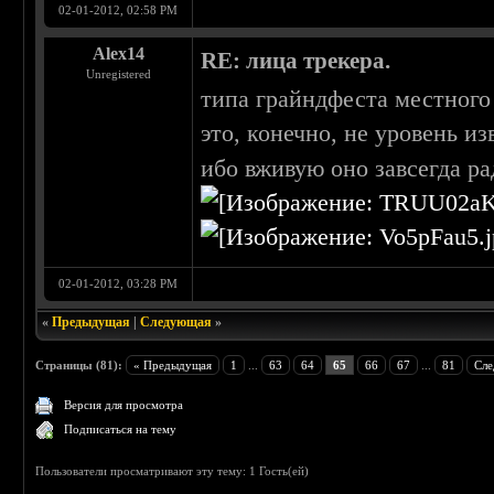
02-01-2012, 02:58 PM
Alex14
RE: лица трекера.
Unregistered
типа грайндфеста местного
это, конечно, не уровень и
ибо вживую оно завсегда р
02-01-2012, 03:28 PM
«
Предыдущая
|
Следующая
»
Страницы (81):
« Предыдущая
1
...
63
64
65
66
67
...
81
Сле
Версия для просмотра
Подписаться на тему
Пользователи просматривают эту тему: 1 Гость(ей)