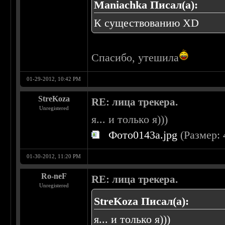
Maniachka Писал(а):
К существованию XD
Спасибо, утешила
01-29-2012, 10:42 PM
StreKoza
RE: лица трекера.
Unregistered
я... и только я)))
Фото0143a.jpg
(Размер: 
01-30-2012, 11:20 PM
Ro-neF
RE: лица трекера.
Unregistered
StreKoza Писал(а):
я... и только я)))