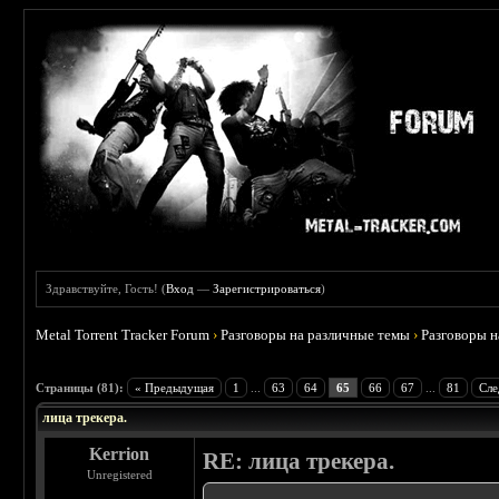
Здравствуйте, Гость! (
Вход
—
Зарегистрироваться
)
Metal Torrent Tracker Forum
›
Разговоры на различные темы
›
Разговоры 
 4.78
Страницы (81):
« Предыдущая
1
...
63
64
65
66
67
...
81
Сле
лица трекера.
Kerrion
RE: лица трекера.
Unregistered