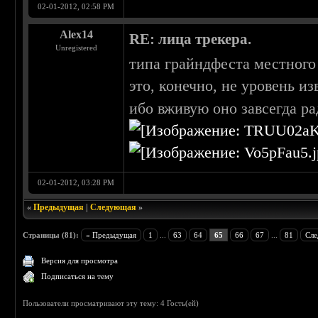
02-01-2012, 02:58 PM
Alex14
RE: лица трекера.
Unregistered
типа грайндфеста местного
это, конечно, не уровень и
ибо вживую оно завсегда р
02-01-2012, 03:28 PM
«
Предыдущая
|
Следующая
»
Страницы (81):
« Предыдущая
1
...
63
64
65
66
67
...
81
Сле
Версия для просмотра
Подписаться на тему
Пользователи просматривают эту тему: 4 Гость(ей)