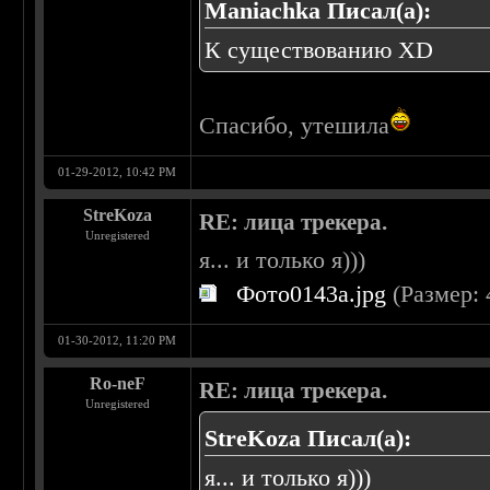
Maniachka Писал(а):
К существованию XD
Спасибо, утешила
01-29-2012, 10:42 PM
StreKoza
RE: лица трекера.
Unregistered
я... и только я)))
Фото0143a.jpg
(Размер: 
01-30-2012, 11:20 PM
Ro-neF
RE: лица трекера.
Unregistered
StreKoza Писал(а):
я... и только я)))