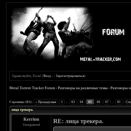
Здравствуйте, Гость! (
Вход
—
Зарегистрироваться
)
Metal Torrent Tracker Forum
›
Разговоры на различные темы
›
Разговоры 
 4.78
Страницы (81):
« Предыдущая
1
...
63
64
65
66
67
...
81
Сле
лица трекера.
Kerrion
RE: лица трекера.
Unregistered