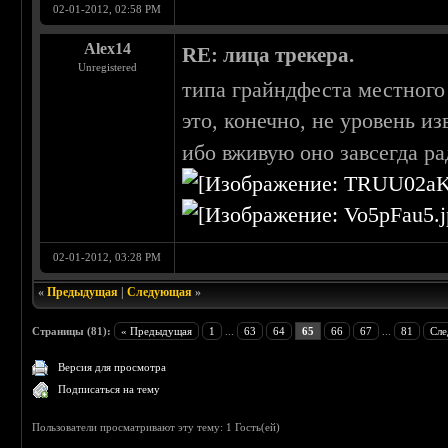
02-01-2012, 02:58 PM
Alex14
RE: лица трекера.
Unregistered
типа грайндфеста местного
это, конечно, не уровень и
ибо вживую оно завсегда р
02-01-2012, 03:28 PM
«
Предыдущая
|
Следующая
»
Страницы (81):
« Предыдущая
1
...
63
64
65
66
67
...
81
Сле
Версия для просмотра
Подписаться на тему
Пользователи просматривают эту тему: 1 Гость(ей)