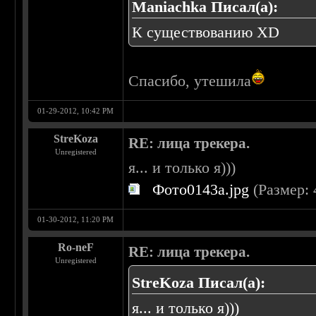
Maniachka Писал(а):
К существованию XD
Спасибо, утешила
01-29-2012, 10:42 PM
StreKoza
RE: лица трекера.
Unregistered
я... и только я)))
Фото0143a.jpg
(Размер: 
01-30-2012, 11:20 PM
Ro-neF
RE: лица трекера.
Unregistered
StreKoza Писал(а):
я... и только я)))