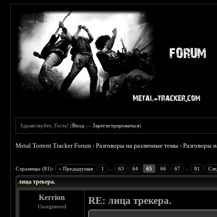
Здравствуйте, Гость! (
Вход
—
Зарегистрироваться
)
Metal Torrent Tracker Forum
›
Разговоры на различные темы
›
Разговоры 
 4.78
Страницы (81):
« Предыдущая
1
...
63
64
65
66
67
...
81
Сле
лица трекера.
Kerrion
RE: лица трекера.
Unregistered