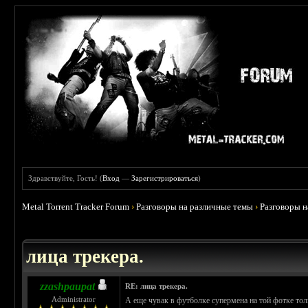
Здравствуйте, Гость! (
Вход
—
Зарегистрироваться
)
Metal Torrent Tracker Forum
›
Разговоры на различные темы
›
Разговоры 
 4.78
лица трекера.
zzashpaupat
RE: лица трекера.
Administrator
А еще чувак в футболке супермена на той фотке толь