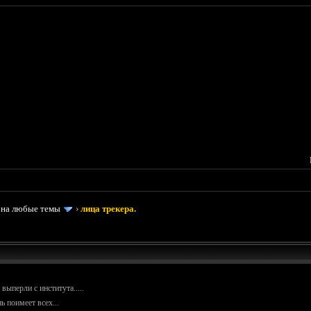
 на любые темы
›
лица трекера.
 выперли с института.....
ь поимеет всех...