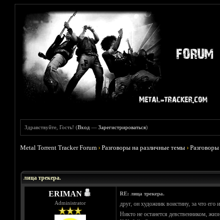
Здравствуйте, Гость! (
Вход
—
Зарегистрироваться
)
Metal Torrent Tracker Forum
›
Разговоры на различные темы
›
Разговоры
Голосов: 9 - Средняя оценка: 4.78
1
2
3
4
5
лица трекера.
ERIMAN
RE: лица трекера.
Administrator
друг, он художник воистину, за что его и
Никто не останется девственником, жизн